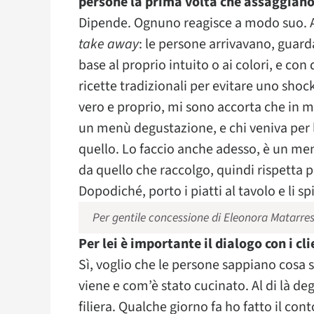
persone la prima volta che assaggiano 
Dipende. Ognuno reagisce a modo suo. Al
take away
: le persone arrivavano, guarda
base al proprio intuito o ai colori, e con
ricette tradizionali per evitare uno shoc
vero e proprio, mi sono accorta che in m
un menù degustazione, e chi veniva per 
quello. Lo faccio anche adesso, è un me
da quello che raccolgo, quindi rispetta p
Dopodiché, porto i piatti al tavolo e li sp
Per gentile concessione di Eleonora Matarre
Per lei è importante il dialogo con i cli
Sì, voglio che le persone sappiano cos
viene e com’è stato cucinato. Al di là degl
filiera. Qualche giorno fa ho fatto il con