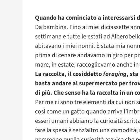
Quando ha cominciato a interessarsi d
Da bambina. Fino ai miei diciassette anni 
settimana e tutte le estati ad Alberobel
abitavano i miei nonni. È stata mia nonn
prima di cenare andavamo in giro per pr
mare, in estate, raccoglievamo anche in 
La raccolta, il cosiddetto
foraging
, st
basta andare al supermercato per trova
di più. Che senso ha la raccolta in un c
Per me ci sono tre elementi da cui non si
così come un gatto quando arriva l’imbrun
esseri umani abbiamo la curiosità scrit
fare la spesa è senz’altro una comodità, 
nemmeno quella curiosità atavica che por