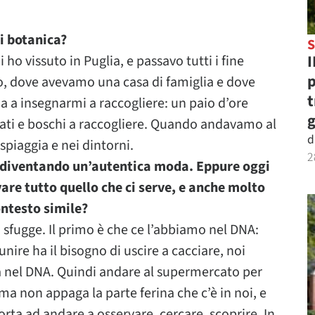
i botanica?
S
I
ho vissuto in Puglia, e passavo tutti i fine
p
lo, dove avevamo una casa di famiglia e dove
t
a a insegnarmi a raccogliere: un paio d’ore
g
ati e boschi a raccogliere. Quando andavamo al
d
spiaggia e nei dintorni.
2
a diventando un’autentica moda. Eppure oggi
re tutto quello che ci serve, e anche molto
ontesto simile?
 sfugge. Il primo è che ce l’abbiamo nel DNA:
ire ha il bisogno di uscire a cacciare, noi
ta nel DNA. Quindi andare al supermercato per
ma non appaga la parte ferina che c’è in noi, e
ta ad andare a osservare, cercare, scoprire. In