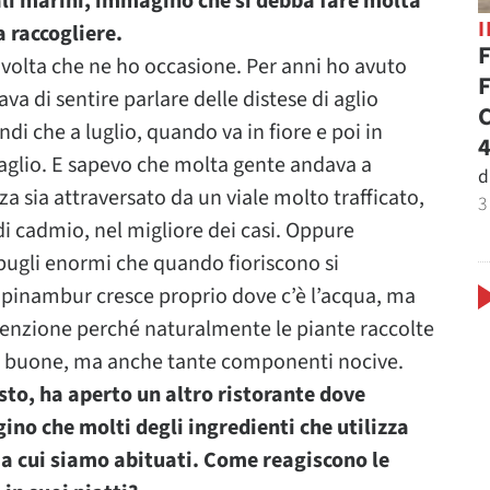
ndali marini, immagino che si debba fare molta
a raccogliere.
F
i volta che ne ho occasione. Per anni ho avuto
F
va di sentire parlare delle distese di aglio
C
di che a luglio, quando va in fiore e poi in
4
i aglio. E sapevo che molta gente andava a
d
za sia attraversato da un viale molto trafficato,
3
di cadmio, nel migliore dei casi. Oppure
ugli enormi che quando fioriscono si
l topinambur cresce proprio dove c’è l’acqua, ma
ttenzione perché naturalmente le piante raccolte
ti buone, ma anche tante componenti nocive.
sto, ha aperto un altro ristorante dove
ino che molti degli ingredienti che utilizza
 a cui siamo abituati. Come reagiscono le