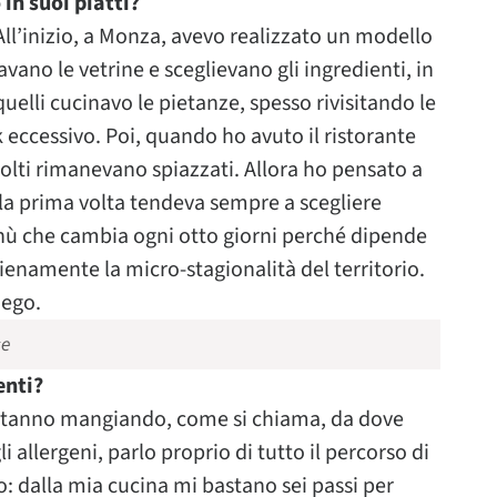
in suoi piatti?
l’inizio, a Monza, avevo realizzato un modello
vano le vetrine e sceglievano gli ingredienti, in
 quelli cucinavo le pietanze, spesso rivisitando le
k eccessivo. Poi, quando ho avuto il ristorante
olti rimanevano spiazzati. Allora ho pensato a
la prima volta tendeva sempre a scegliere
nù che cambia ogni otto giorni perché dipende
ienamente la micro-stagionalità del territorio.
iego.
se
enti?
a stanno mangiando, come si chiama, da dove
i allergeni, parlo proprio di tutto il percorso di
to: dalla mia cucina mi bastano sei passi per