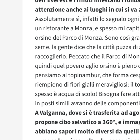
dell’Everest e i rifiuti infestano i fo
attenzione anche ai luoghi in cui si va 
Assolutamente sì, infatti lo segnalo ogn
un ristorante a Monza, e spesso mi capita
orsino del Parco di Monza. Sono così gran
seme, la gente dice che la città puzza d
raccoglierlo. Peccato che il Parco di Mon
quindi quel povero aglio orsino è pieno 
pensiamo al topinambur, che forma cesp
riempiono di fiori gialli meravigliosi: i
spesso è acqua di scolo! Bisogna fare a
in posti simili avranno delle componen
A Valganna, dove si è trasferita ad ago
propone cibo selvatico a 360°, e immag
abbiano sapori molto diversi da quelli