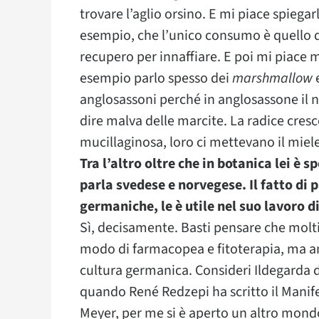
trovare l’aglio orsino. E mi piace spiegar
esempio, che l’unico consumo è quello 
recupero per innaffiare. E poi mi piace m
esempio parlo spesso dei
marshmallow
e
anglosassoni perché in anglosassone il
dire malva delle marcite. La radice cres
mucillaginosa, loro ci mettevano il mie
Tra l’altro oltre che in botanica lei è s
parla svedese e norvegese. Il fatto di
germaniche, le è utile nel suo lavoro d
Sì, decisamente. Basti pensare che moltis
modo di farmacopea e fitoterapia, ma an
cultura germanica. Consideri Ildegarda d
quando René Redzepi ha scritto il Manif
Meyer, per me si è aperto un altro mondo 