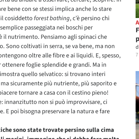
stare bene con se stessi implica anche lo stare
 il cosiddetto
forest bathing
, c’è persino chi
 semplice passeggiata nei boschi per
F
è il nutrimento. Pensiamo agli spinaci che
 Sono coltivati in serra, se va bene, ma non
d
7
engono oltre alle fibre e ai liquidi. E, spesso,
r ottenere foglie splendide e grandi. Ma in
imostra quello selvatico: si trovano interi
o ma sicuramente più nutriente, più saporito e
iacere tornare a casa con il cestino pieno!
e: innanzitutto non si può improvvisare, ci
 E poi bisogna preservare la natura e fare
tiche sono state trovate persino sulla cima