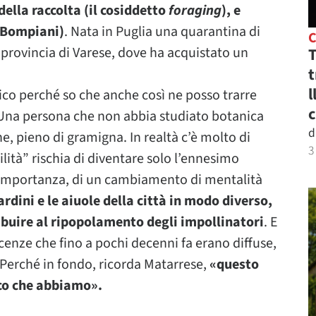
ella raccolta (il cosiddetto
foraging
), e
 (Bompiani)
. Nata in Puglia una quarantina di
in provincia di Varese, dove ha acquistato un
T
t
l
tico perché so che anche così ne posso trarre
c
Una persona che non abbia studiato botanica
d
e, pieno di gramigna. In realtà c’è molto di
3
ilità” rischia di diventare solo l’ennesimo
l’importanza, di un cambiamento di mentalità
ardini e le aiuole della città in modo diverso,
buire al ripopolamento degli impollinatori
. E
enze che fino a pochi decenni fa erano diffuse,
ti. Perché in fondo, ricorda Matarrese,
«questo
ico che abbiamo».