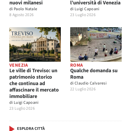
nuovi milanesi
l’università di Venezia
di
Paolo Natale
di
Luigi Capoani
8 Agosto 2026
23 Luglio 2026
VENEZIA
ROMA
Le ville di Treviso: un
Qualche domanda su
patrimonio storico
Roma
che continua ad
di
Claudio Calvaresi
affascinare il mercato
22 Luglio 2026
immobiliare
di
Luigi Capoani
23 Luglio 2026
ESPLORA CITTÀ