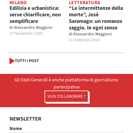
MILANO
LETTERATURA
Edilizia e urbanistica:
“Le intermittenze della
serve chiarificare, non
morte”, Josè
semplificare
Saramago: un romanzo
saggio. In ogni senso
di
Alessandro Maggioni
27 Novembre 2025
di
Alessandro Maggioni
11 Febbraio 2024
TUTTI I POST
Gli Stati Generali è anche piattaforma di giornalismo
partecipativo
VUOI COLLABORARE ?
NEWSLETTER
Nome