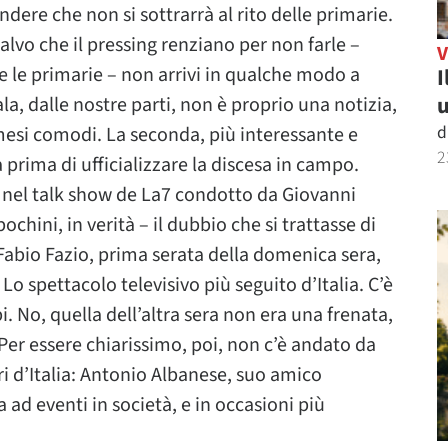
dere che non si sottrarrà al rito delle primarie.
salvo che il pressing renziano per non farle –
e le primarie – non arrivi in qualche modo a
I
u
a, dalle nostre parti, non è proprio una notizia,
d
 mesi comodi. La seconda, più interessante e
2
 prima di ufficializzare la discesa in campo.
 nel talk show de La7 condotto da Giovanni
ochini, in verità – il dubbio che si trattasse di
 Fabio Fazio, prima serata della domenica sera,
 spettacolo televisivo più seguito d’Italia. C’è
 No, quella dell’altra sera non era una frenata,
. Per essere chiarissimo, poi, non c’è andato da
ri d’Italia: Antonio Albanese, suo amico
ad eventi in società, e in occasioni più