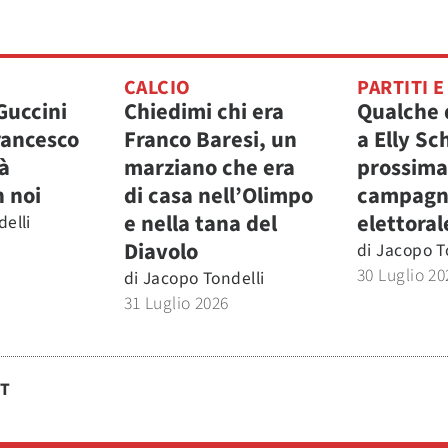
CALCIO
PARTITI E
Guccini
Chiedimi chi era
Qualche
rancesco
Franco Baresi, un
a Elly Sc
à
marziano che era
prossima
 noi
di casa nell’Olimpo
campagn
e nella tana del
elettoral
elli
Diavolo
di
Jacopo T
30 Luglio 20
di
Jacopo Tondelli
31 Luglio 2026
ST