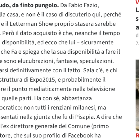
cudo, da finto pungolo.
Da Fabio Fazio,
L
a casa, e non è il caso di discuterlo qui, perché
s
re il Letterman Show proprio stasera sarebbe
a
 Però il dato acquisito è che, neanche il tempo
d
a disponibilità, ed ecco che lui – sicuramente
2
he Fa e spiega che la sua disponibilità a fare il
e sono elucubrazioni, fantasie, speculazioni.
rsi definitivamente con il fatto. Sala c’è, e chi
struttura di Expo2015, e probabilmente il
ere il punto mediaticamente nella televisione
 quelle parti. Ha con sé, abbastanza
cratico: non tutti i renziani milanesi, ma
entati nella giunta che fu di Pisapia. A dire che
to l’ex direttore generale del Comune (primo
tore, che sul suo profilo di Facebook ha