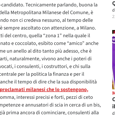
re-candidato. Tecnicamente parlando, buona la
d
e della Metropolitana Milanese del Comune, è
2
uando non ci credeva nessuno, al tempo delle
e è sempre ascoltato con attenzione, a Milano.
ti del centro, quella “zona 1” nella quale il
nnato e coccolato, esibito come “amico” anche
ome un anello al dito tanto più adesso, che è
rti, naturalmente, vivono anche i poteri di
ocati, i consulenti, i costruttori, e chi sulla
trale per la politica la finanza e per il
anche il tempo di dire che la sua disponibilità
oproclamati milanesi che lo sostengono,
omma, interessi precisi e forti, pezzi di ceto
C
ompetenze e annusatori di scia in cerca di un bis,
i
à prima ancora di cominciare, consulenti alla
d