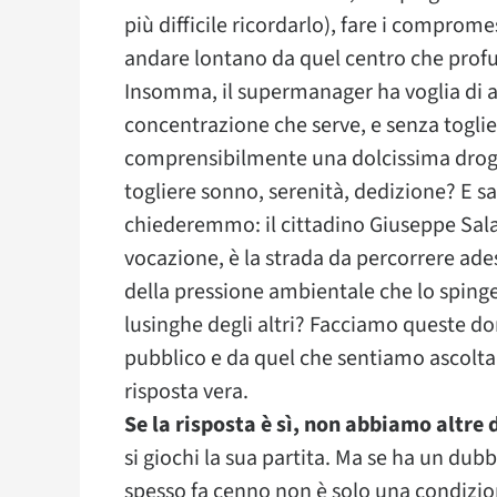
più difficile ricordarlo), fare i comprom
andare lontano da quel centro che profum
Insomma, il supermanager ha voglia di al
concentrazione che serve, e senza toglier
comprensibilmente una dolcissima droga
togliere sonno, serenità, dedizione? E s
chiederemmo: il cittadino Giuseppe Sala 
vocazione, è la strada da percorrere adess
della pressione ambientale che lo spinge
lusinghe degli altri? Facciamo queste 
pubblico e da quel che sentiamo ascoltan
risposta vera.
Se la risposta è sì, non abbiamo altr
si giochi la sua partita. Ma se ha un dub
spesso fa cenno non è solo una condizi