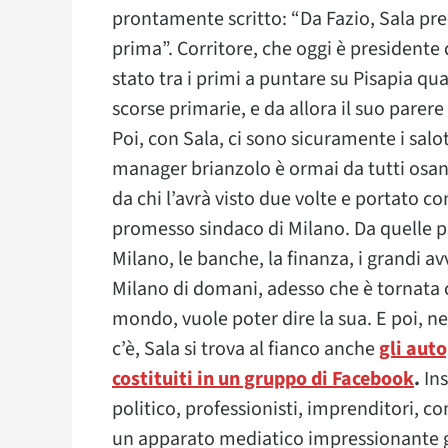
prontamente scritto: “Da Fazio, Sala p
prima”. Corritore, che oggi è president
stato tra i primi a puntare su Pisapia q
scorse primarie, e da allora il suo parer
Poi, con Sala, ci sono sicuramente i salot
manager brianzolo è ormai da tutti osa
da chi l’avrà visto due volte e portato c
promesso sindaco di Milano. Da quelle pa
Milano, le banche, la finanza, i grandi avv
Milano di domani, adesso che è tornata cen
mondo, vuole poter dire la sua. E poi, ne
c’è, Sala si trova al fianco anche
gli aut
costituiti in un gruppo di Facebook
.
Ins
politico, professionisti, imprenditori, c
un apparato mediatico impressionante gi