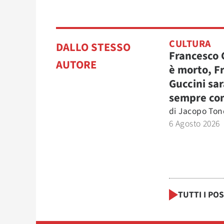
CULTURA
DALLO STESSO
Francesco 
AUTORE
è morto, F
Guccini sar
sempre con
di
Jacopo Tond
6 Agosto 2026
TUTTI I PO