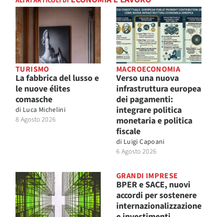
ALTRI ARTICOLI DI
TURISMO
MACROECONOMIA
La fabbrica del lusso e
Verso una nuova
le nuove élites
infrastruttura europea
comasche
dei pagamenti:
integrare politica
di
Luca Michelini
8 Agosto 2026
monetaria e politica
fiscale
di
Luigi Capoani
6 Agosto 2026
GRANDI IMPRESE
BPER e SACE, nuovi
accordi per sostenere
internazionalizzazione
e investimenti