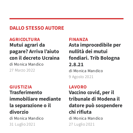
DALLO STESSO AUTORE
AGRICOLTURA
FINANZA
Mutui agrari da
Asta improcedibile per
pagare? Arriva l’aiuto
nullità dei mutui
con il decreto Ucraina
fondiari. Trib Bologna
2.8.21
di
Monica Mandico
27 Marzo 2022
di
Monica Mandico
9 Agosto 2021
GIUSTIZIA
LAVORO
Trasferimento
Vaccino covid, per il
immobiliare mediante
tribunale di Modena il
la separazione o il
datore può sospendere
divorzio
chi rifiuta
di
Monica Mandico
di
Monica Mandico
31 Luglio 2021
27 Luglio 2021