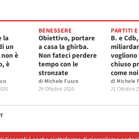
BENESSERE
PARTITI E
e la
Obiettivo, portare
B. e Cdb,
di un
a casa la ghirba.
miliardar
a non è
Non fateci perdere
vogliono
o, è
tempo con le
chiuso p
stronzate
come noi
sco
di
Michele Fusco
di
Michele 
2020
29 Ottobre 2020
21 Ottobre 
ST