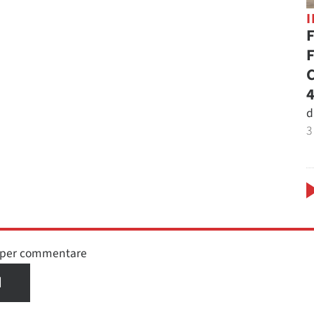
F
F
C
4
d
3
n per commentare
I