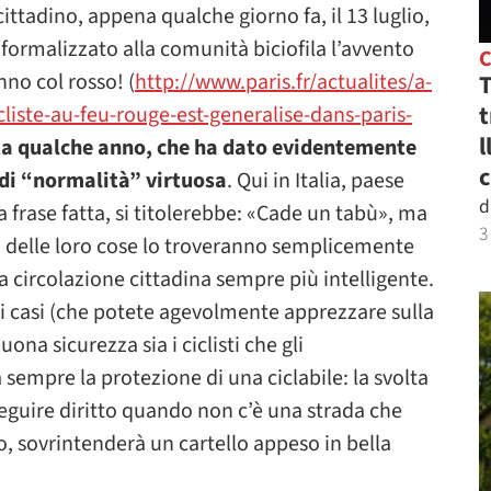
cittadino, appena qualche giorno fa, il 13 luglio,
 formalizzato alla comunità biciofila l’avvento
nno col rosso! (
http://www.paris.fr/actualites/a-
T
t
cliste-au-feu-rouge-est-generalise-dans-paris-
l
a qualche anno, che ha dato evidentemente
c
e di “normalità” virtuosa
. Qui in Italia, paese
d
a frase fatta, si titolerebbe: «Cade un tabù», ma
3
o delle loro cose lo troveranno semplicemente
circolazione cittadina sempre più intelligente.
 casi (che potete agevolmente apprezzare sulla
ona sicurezza sia i ciclisti che gli
 sempre la protezione di una ciclabile: la svolta
eguire diritto quando non c’è una strada che
tto, sovrintenderà un cartello appeso in bella