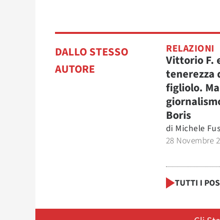
RELAZIONI
DALLO STESSO
Vittorio F. 
AUTORE
tenerezza 
figliolo. M
giornalism
Boris
di
Michele Fu
28 Novembre 
TUTTI I PO