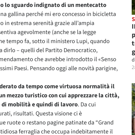
o lo sguardo indignato di un mentecatto
na gallina perché mi ero concesso in bicicletta
S
o in estrema serenità grazie all’ampia
I
sentiva agevolmente (anche se la legge
p
e tempo fa, sotto il ministero Lupi, quando
t
 dirlo – quelli del Partito Democratico,
g
emendamento che avrebbe introdotto il «Senso
d
2
issimi Paesi. Pensando oggi alle novità parigine,
derato da tempo come virtuosa normalità il
 un mezzo turistico con cui apprezzare la città,
di mobilità e quindi di lavoro
. Da cui
ti, risultati. Questa visione ci è
ue ruote o restano pagine patinate da “Grand
astidiosa ferraglia che occupa indebitamente il