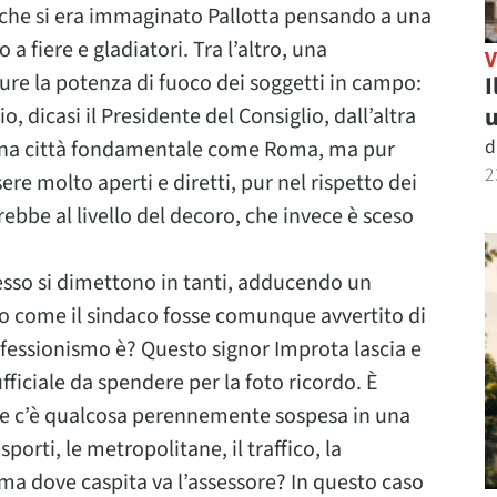
 che si era immaginato Pallotta pensando a una
 a fiere e gladiatori. Tra l’altro, una
re la potenza di fuoco dei soggetti in campo:
I
u
o, dicasi il Presidente del Consiglio, dall’altra
d
una città fondamentale come Roma, ma pur
2
e molto aperti e diretti, pur nel rispetto dei
rebbe al livello del decoro, che invece è sceso
esso si dimettono in tanti, adducendo un
do come il sindaco fosse comunque avvertito di
fessionismo è? Questo signor Improta lascia e
fficiale da spendere per la foto ricordo. È
 e se c’è qualcosa perennemente sospesa in una
porti, le metropolitane, il traffico, la
ma dove caspita va l’assessore? In questo caso