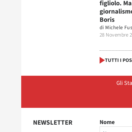
figliolo. M
giornalism
Boris
di
Michele Fu
28 Novembre 
TUTTI I PO
Gli St
NEWSLETTER
Nome