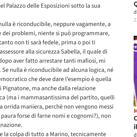
el Palazzo delle Esposizioni sotto la sua
d
2
nulla è riconducibile, neppure vagamente, a
 dei problemi, niente si può programmare,
nto non ti sarà fedele, prima o poi ti
ssessore alla sicurezza Sabella, il quale di
opo aver fatto arrestare tanti mafiosi, mi
. Se nulla è riconducibile ad alcuna logica, né
 Democratico che deve dare l’esempio è quella
i Pignatone, ma anche dalla relazione
ca (ma i mammasantissima del partito, quelli
ta orrida maniera, perchè non vengono messi
a paura forse di farne nomi e cognomi?), non
C
egnazione.
i
 la colpa di tutto a Marino, tecnicamente
d