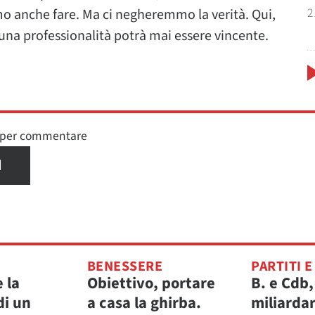
2
amo anche fare. Ma ci negheremmo la verità. Qui,
suna professionalità potrà mai essere vincente.
n per commentare
I
BENESSERE
PARTITI E
e la
Obiettivo, portare
B. e Cdb,
di un
a casa la ghirba.
miliardar