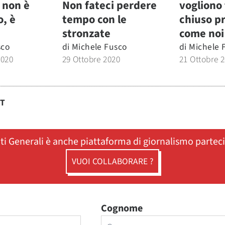
a non è
Non fateci perdere
vogliono
o, è
tempo con le
chiuso p
stronzate
come noi
sco
di
Michele Fusco
di
Michele 
2020
29 Ottobre 2020
21 Ottobre 
ST
ati Generali è anche piattaforma di giornalismo partec
VUOI COLLABORARE ?
Cognome