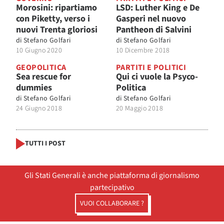
Morosini: ripartiamo
LSD: Luther King e De
con Piketty, verso i
Gasperi nel nuovo
nuovi Trenta gloriosi
Pantheon di Salvini
di
Stefano Golfari
di
Stefano Golfari
10 Giugno 2020
10 Dicembre 2018
GEOPOLITICA
PARTITI E POLITICI
Sea rescue for
Qui ci vuole la Psyco-
dummies
Politica
di
Stefano Golfari
di
Stefano Golfari
24 Giugno 2018
20 Maggio 2018
TUTTI I POST
Gli Stati Generali è anche piattaforma di giornalismo
partecipativo
VUOI COLLABORARE ?