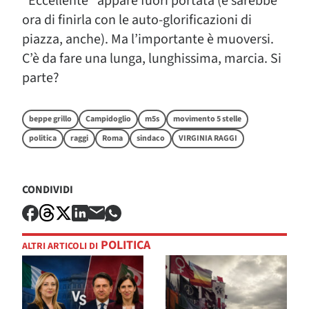
“Eccellente” appare fuori portata (e sarebbe
ora di finirla con le auto-glorificazioni di
piazza, anche). Ma l’importante è muoversi.
C’è da fare una lunga, lunghissima, marcia. Si
parte?
beppe grillo
Campidoglio
m5s
movimento 5 stelle
politica
raggi
Roma
sindaco
VIRGINIA RAGGI
CONDIVIDI
POLITICA
ALTRI ARTICOLI DI