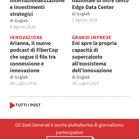
internazionalizzazione
nazionale di oltre cento
e investimenti
Edge Data Center
strategici
di
Gsglab
3 Agosto 2026
di
Gsglab
4 Agosto 2026
INNOVAZIONE
GRANDI IMPRESE
Arianna, il nuovo
Eni apre la propria
podcast di FiberCop
capacità di
che segue il filo tra
supercalcolo
connessione e
all’ecosistema
innovazione
dell’innovazione
di
Gsglab
di
Gsglab
28 Luglio 2026
28 Luglio 2026
TUTTI I POST
Gli Stati Generali è anche piattaforma di giornalismo
partecipativo