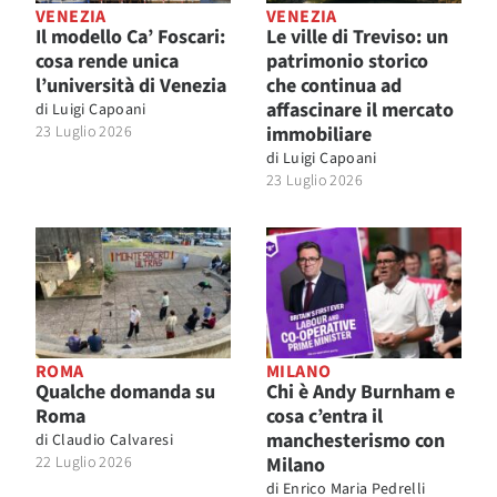
VENEZIA
VENEZIA
Il modello Ca’ Foscari:
Le ville di Treviso: un
cosa rende unica
patrimonio storico
l’università di Venezia
che continua ad
affascinare il mercato
di
Luigi Capoani
23 Luglio 2026
immobiliare
di
Luigi Capoani
23 Luglio 2026
ROMA
MILANO
Qualche domanda su
Chi è Andy Burnham e
Roma
cosa c’entra il
manchesterismo con
di
Claudio Calvaresi
22 Luglio 2026
Milano
di
Enrico Maria Pedrelli