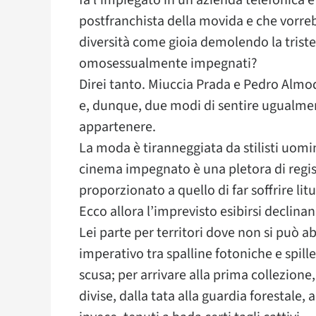
fa l’impiegato in un’azienda telefonica 
postfranchista della movida e che vorrebb
diversità come gioia demolendo la triste
omosessualmente impegnati?
Direi tanto. Miuccia Prada e Pedro Almod
e, dunque, due modi di sentire ugualmen
appartenere.
La moda è tiranneggiata da stilisti uomi
cinema impegnato è una pletora di registi
proporzionato a quello di far soffrire lit
Ecco allora l’imprevisto esibirsi declina
Lei parte per territori dove non si può 
imperativo tra spalline fotoniche e spil
scusa; per arrivare alla prima collezione,
divise, dalla tata alla guardia forestale,