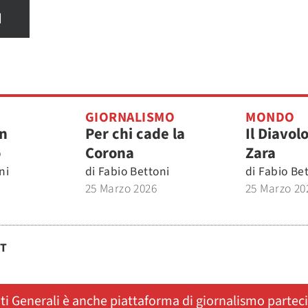
I
GIORNALISMO
MONDO
n
Per chi cade la
Il Diavol
o
Corona
Zara
ni
di
Fabio Bettoni
di
Fabio Be
25 Marzo 2026
25 Marzo 20
ST
ati Generali è anche piattaforma di giornalismo partec