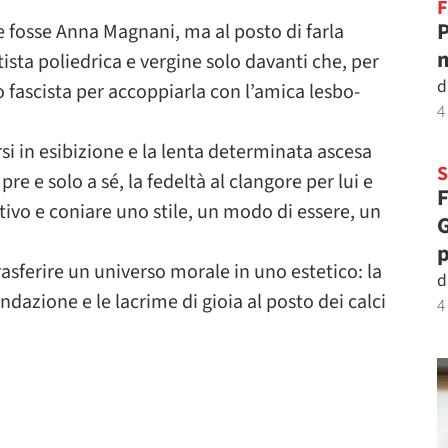
F
P
fosse Anna Magnani, ma al posto di farla
m
sta poliedrica e vergine solo davanti che, per
d
 fascista per accoppiarla con l’amica lesbo-
4
si in esibizione e la lenta determinata ascesa
re e solo a sé, la fedeltà al clangore per lui e
F
ttivo e coniare uno stile, un modo di essere, un
G
p
sferire un universo morale in uno estetico: la
d
ndazione e le lacrime di gioia al posto dei calci
4