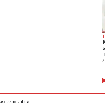
K
e
d
3
n per commentare