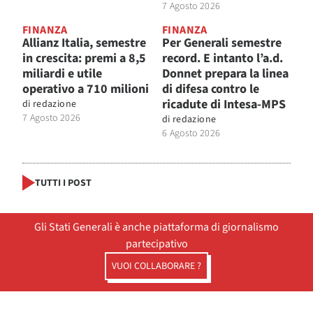
7 Agosto 2026
FINANZA
FINANZA
Allianz Italia, semestre
Per Generali semestre
in crescita: premi a 8,5
record. E intanto l’a.d.
miliardi e utile
Donnet prepara la linea
operativo a 710 milioni
di difesa contro le
ricadute di Intesa-MPS
di
redazione
7 Agosto 2026
di
redazione
6 Agosto 2026
TUTTI I POST
Gli Stati Generali è anche piattaforma di giornalismo
partecipativo
VUOI COLLABORARE ?