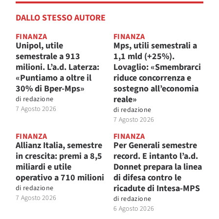
DALLO STESSO AUTORE
FINANZA
FINANZA
Unipol, utile
Mps, utili semestrali a
semestrale a 913
1,1 mld (+25%).
milioni. L’a.d. Laterza:
Lovaglio: «Smembrarci
«Puntiamo a oltre il
riduce concorrenza e
30% di Bper-Mps»
sostegno all’economia
reale»
di
redazione
7 Agosto 2026
di
redazione
7 Agosto 2026
FINANZA
FINANZA
Allianz Italia, semestre
Per Generali semestre
in crescita: premi a 8,5
record. E intanto l’a.d.
miliardi e utile
Donnet prepara la linea
operativo a 710 milioni
di difesa contro le
ricadute di Intesa-MPS
di
redazione
7 Agosto 2026
di
redazione
6 Agosto 2026