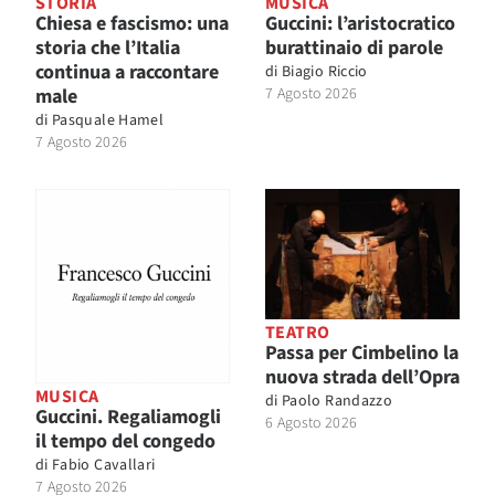
STORIA
MUSICA
Chiesa e fascismo: una
Guccini: l’aristocratico
storia che l’Italia
burattinaio di parole
continua a raccontare
di
Biagio Riccio
male
7 Agosto 2026
di
Pasquale Hamel
7 Agosto 2026
TEATRO
Passa per Cimbelino la
nuova strada dell’Opra
MUSICA
di
Paolo Randazzo
Guccini. Regaliamogli
6 Agosto 2026
il tempo del congedo
di
Fabio Cavallari
7 Agosto 2026