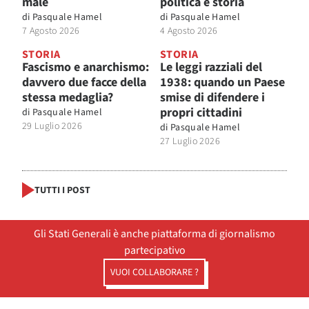
male
politica e storia
di
Pasquale Hamel
di
Pasquale Hamel
7 Agosto 2026
4 Agosto 2026
STORIA
STORIA
Fascismo e anarchismo:
Le leggi razziali del
davvero due facce della
1938: quando un Paese
stessa medaglia?
smise di difendere i
propri cittadini
di
Pasquale Hamel
29 Luglio 2026
di
Pasquale Hamel
27 Luglio 2026
TUTTI I POST
Gli Stati Generali è anche piattaforma di giornalismo
partecipativo
VUOI COLLABORARE ?