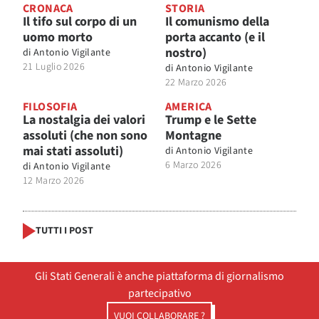
CRONACA
STORIA
Il tifo sul corpo di un
Il comunismo della
uomo morto
porta accanto (e il
nostro)
di
Antonio Vigilante
21 Luglio 2026
di
Antonio Vigilante
22 Marzo 2026
FILOSOFIA
AMERICA
La nostalgia dei valori
Trump e le Sette
assoluti (che non sono
Montagne
mai stati assoluti)
di
Antonio Vigilante
6 Marzo 2026
di
Antonio Vigilante
12 Marzo 2026
TUTTI I POST
Gli Stati Generali è anche piattaforma di giornalismo
partecipativo
VUOI COLLABORARE ?