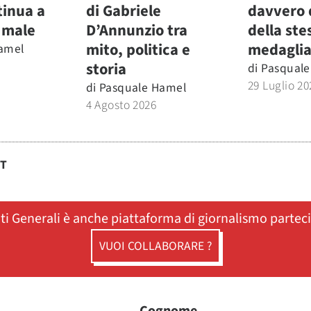
ntinua a
di Gabriele
davvero 
 male
D’Annunzio tra
della ste
mito, politica e
medaglia
amel
storia
di
Pasquale
29 Luglio 20
di
Pasquale Hamel
4 Agosto 2026
ST
ati Generali è anche piattaforma di giornalismo partec
VUOI COLLABORARE ?