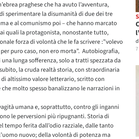
un’ebrea praghese che ha avuto l’avventura,
di sperimentare la disumanità di due dei tre
 prima e al comunismo poi – che hanno marcato
C
l
ai quali la protagonista, nonostante tutto,
d
onale forza di volontà che le fa scrivere :”volevo
7
, per puro caso, non ero morta”. Autobiografia,
i una lunga sofferenza, solo a tratti spezzata da
bito, la cruda realtà storia, con straordinaria
 di altissimo valore letterario, scritto con
e che molto spesso banalizzano le narrazioni in
agità umana e, soprattutto, contro gli inganni
ono le perversioni più ripugnanti. Storia di
el tempo ferita dall’odio razziale, dalle tanto
e l’uomo nuovo; della volontà di potenza ma