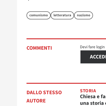
comunismo
letteratura
nazismo
Devi fare logi
COMMENTI
ACCED
STORIA
DALLO STESSO
Chiesa e f
AUTORE
una storia