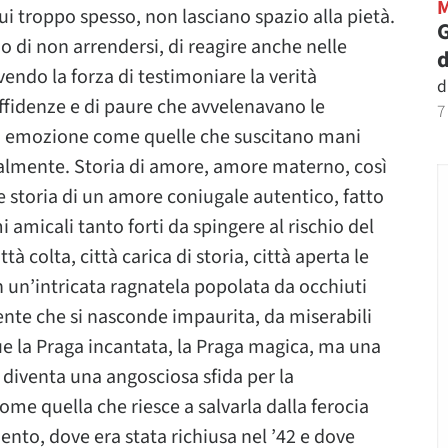
i troppo spesso, non lasciano spazio alla pietà.
G
io di non arrendersi, di reagire anche nelle
d
endo la forza di testimoniare la verità
d
diffidenze e di paure che avvelenavano le
7
ni emozione come quelle che suscitano mani
rmalmente. Storia di amore, amore materno, così
e storia di un amore coniugale autentico, fatto
i amicali tanto forti da spingere al rischio del
tà colta, città carica di storia, città aperta le
n un’intricata ragnatela popolata da occhiuti
gente che si nasconde impaurita, da miserabili
que la Praga incantata, la Praga magica, ma una
 diventa una angosciosa sfida per la
ome quella che riesce a salvarla dalla ferocia
ento, dove era stata richiusa nel ’42 e dove