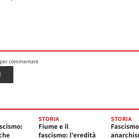
n per commentare
I
STORIA
STORIA
ascismo:
Fiume e il
Fascismo
 che
fascismo: l’eredità
anarchis