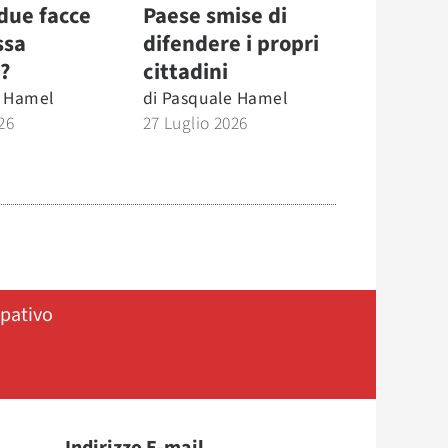
due facce
Paese smise di
ssa
difendere i propri
?
cittadini
 Hamel
di
Pasquale Hamel
26
27 Luglio 2026
ipativo