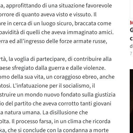
ua, approfittando di una situazione favorevole
rrore di quanto aveva visto e vissuto. Il
are in cerca di un luogo sicuro, braccata come
G
 pavidità di quelli che aveva immaginato amici.
erra ed all’ingresso delle forze armate russe,
d
7
rtà, la voglia di partecipare, di contribuire alla
ese sfregiato dalla guerra e dalle violenze.
’uomo della sua vita, un coraggioso ebreo, anche
si. L’infatuazione per il socialismo, il
truire un mondo nuovo fondato sulla giustizia
o del partito che aveva corrotto tanti giovani
 la natura umana. La disillusione che
lta. Il processo farsa, in un clima che ricorda
fka, che si conclude con la condanna a morte