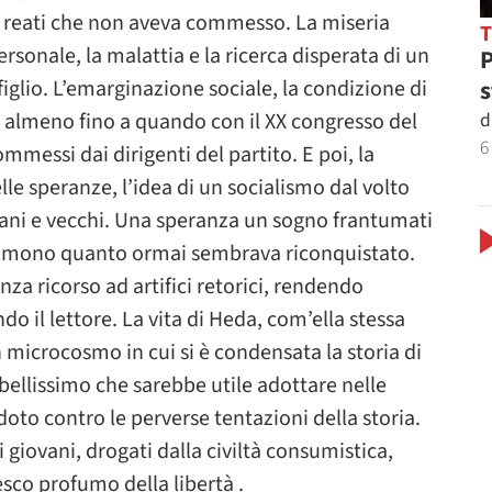
i reati che non aveva commesso. La miseria
personale, la malattia e la ricerca disperata di un
P
s
figlio. L’emarginazione sociale, la condizione di
d
o almeno fino a quando con il XX congresso del
6
commessi dai dirigenti del partito. E poi, la
lle speranze, l’idea di un socialismo dal volto
ni e vecchi. Una speranza un sogno frantumati
eprimono quanto ormai sembrava riconquistato.
nza ricorso ad artifici retorici, rendendo
do il lettore. La vita di Heda, com’ella stessa
 microcosmo in cui si è condensata la storia di
bellissimo che sarebbe utile adottare nelle
doto contro le perverse tentazioni della storia.
 giovani, drogati dalla civiltà consumistica,
esco profumo della libertà .