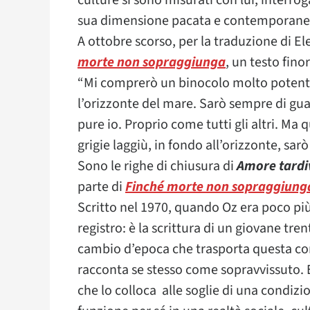
culture si sono misurati con lui, interrog
sua dimensione pacata e contemporane
A ottobre scorso, per la traduzione di E
morte non sopraggiunga
, un testo fino
“Mi comprerò un binocolo molto potente.
l’orizzonte del mare. Sarò sempre di gua
pure io. Proprio come tutti gli altri. Ma
grigie laggiù, in fondo all’orizzonte, sarò
Sono le righe di chiusura di
Amore tardi
parte di
Finché morte non sopraggiung
Scritto nel 1970, quando Oz era poco pi
registro: è la scrittura di un giovane tre
cambio d’epoca che trasporta questa co
racconta se stesso come sopravvissuto. 
che lo colloca alle soglie di una condizio