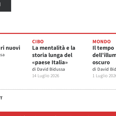
I
CIBO
MONDO
ri nuovi
La mentalità e la
Il tempo
storia lunga del
dell’illu
ssa
«paese Italia»
oscuro
di
David Bidussa
di
David Bi
14 Luglio 2026
1 Luglio 202
ST