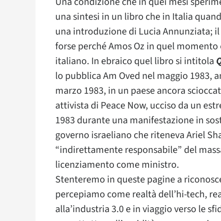
Una condizione che in quei mesi sperime
una sintesi in un libro che in Italia quan
una introduzione di Lucia Annunziata; il 
forse perché Amos Oz in quel momento e
italiano. In ebraico quel libro si intitola
Q
lo pubblica Am Oved nel maggio 1983, an
marzo 1983, in un paese ancora scioccat
attivista di Peace Now, ucciso da un est
1983 durante una manifestazione in sost
governo israeliano che riteneva Ariel Sha
“indirettamente responsabile” del massac
licenziamento come ministro.
Stenteremo in queste pagine a riconosc
percepiamo come realtà dell’hi-tech, rea
alla’industria 3.0 e in viaggio verso le s