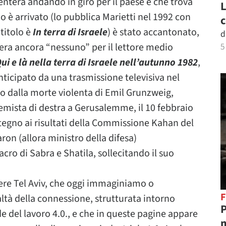
nterà andando in giro per il paese e che trova
L
do è arrivato (lo pubblica Marietti nel 1992 con
c
titolo è
In terra di Israele
) è stato accantonato,
d
ra ancora “nessuno” per il lettore medio
5
ui e là nella terra di Israele nell’autunno 1982
,
ticipato da una trasmissione televisiva nel
o dalla morte violenta di Emil Grunzweig,
remista di destra a Gerusalemme, il 10 febbraio
egno ai risultati della Commissione Kahan del
ron (allora ministro della difesa)
ro di Sabra e Shatila, sollecitando il suo
ere Tel Aviv, che oggi immaginiamo o
F
ltà della connessione, strutturata intorno
P
fide del lavoro 4.0., e che in queste pagine appare
m