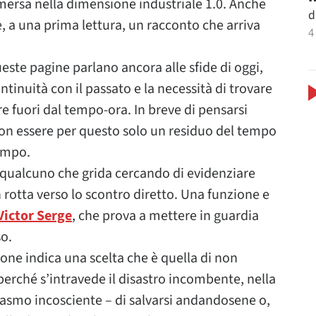
ersa nella dimensione industriale 1.0. Anche
d
 a una prima lettura, un racconto che arriva
4
este pagine parlano ancora alle sfide di oggi,
ntinuità con il passato e la necessità di trovare
re fuori dal tempo-ora. In breve di pensarsi
 non essere per questo solo un residuo del tempo
tempo.
i qualcuno che grida cercando di evidenziare
 rotta verso lo scontro diretto. Una funzione e
Victor Serge
, che prova a mettere in guardia
so.
zione indica una scelta che è quella di non
erché s’intravede il disastro incombente, nella
iasmo incosciente – di salvarsi andandosene o,