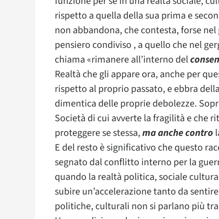
funzione per sé in una realtà sociale, 
rispetto a quella della sua prima e seco
non abbandona, che contesta, forse nel 
pensiero condiviso , a quello che nel gerg
chiama «rimanere all’interno del
consen
Realtà che gli appare ora, anche per que
rispetto al proprio passato, e ebbra del
dimentica delle proprie debolezze. Sopra
Società di cui avverte la fragilità e che r
proteggere se stessa,
ma anche contro
l
E del resto è significativo che questo ra
segnato dal conflitto interno per la gue
quando la realtà politica, sociale cultu
subire un’accelerazione tanto da sentire d
politiche, culturali non si parlano più tra