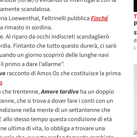
andosi (forse) o evitando di interrogarsi con la
amente scandalosa.
lena Loewenthal, Feltrinelli pubblica
Finché
P
ra rimasto in sordina.
s
 Al riparo da occhi indiscreti scandaglierò
d
rdia. Fintanto che tutto questo durerà, ci sarò
6
 quando un giorno scoprirò delle lunghe navi
 il primo a dare l’allarme”.
vo
racconto di Amos Oz che costituisce la prima
a
.
ù che trentenne,
Amore tardivo
ha un doppio
ntenne, che si trova a dover fare i conti con un
ndizione nella mente di un settantenne che
E allo stesso tempo questa condizione di età
ne ultima di vita, lo obbliga a trovare una