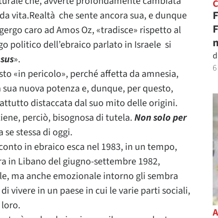
culturale che, avverte profondamente cambiata
F
nda vita.Realtà che sente ancora sua, e dunque
F
gergo caro ad Amos Oz, «tradisce» rispetto al
n
o politico dell’ebraico parlato in Israele si
d
sus
».
6
sto «in pericolo», perché affetta da amnesia,
la sua nuova potenza e, dunque, per questo,
ttutto distaccata dal suo mito delle origini.
itiene, perciò, bisognosa di tutela.
Non solo per
a se stessa di oggi.
cconto in ebraico esca nel 1983, in un tempo,
rra in Libano del giugno-settembre 1982,
rale, ma anche emozionale intorno gli sembra
i vivere in un paese in cui le varie parti sociali,
 loro.