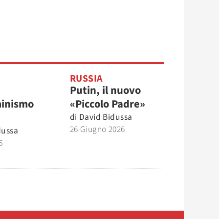
RUSSIA
Putin, il nuovo
minismo
«Piccolo Padre»
di
David Bidussa
26 Giugno 2026
dussa
6