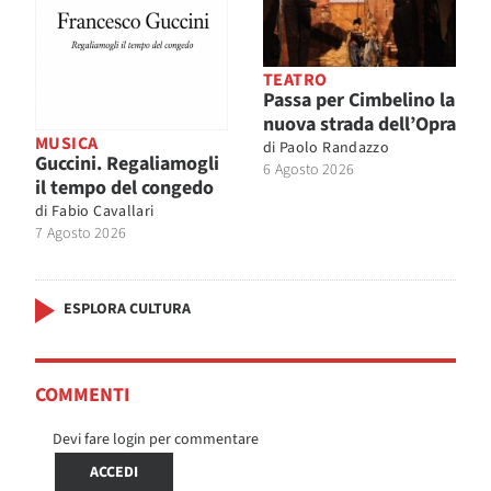
TEATRO
Passa per Cimbelino la
nuova strada dell’Opra
MUSICA
di
Paolo Randazzo
Guccini. Regaliamogli
6 Agosto 2026
il tempo del congedo
di
Fabio Cavallari
7 Agosto 2026
ESPLORA CULTURA
COMMENTI
Devi fare login per commentare
ACCEDI