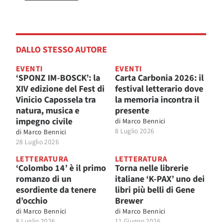
DALLO STESSO AUTORE
EVENTI
EVENTI
‘SPONZ IM-BOSCK’: la
Carta Carbonia 2026: il
XIV edizione del Fest di
festival letterario dove
Vinicio Capossela tra
la memoria incontra il
natura, musica e
presente
impegno civile
di
Marco Bennici
8 Luglio 2026
di
Marco Bennici
28 Luglio 2026
LETTERATURA
LETTERATURA
‘Colombo 14’ è il primo
Torna nelle librerie
romanzo di un
italiane ‘K-PAX’ uno dei
esordiente da tenere
libri più belli di Gene
d’occhio
Brewer
di
Marco Bennici
di
Marco Bennici
8 Luglio 2026
11 Giugno 2026