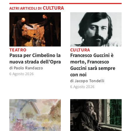
CULTURA
ALTRI ARTICOLI DI
TEATRO
CULTURA
Passa per Cimbelino la
Francesco Guccini è
nuova strada dell’Opra
morto, Francesco
Guccini sarà sempre
di
Paolo Randazzo
6 Agosto 2026
con noi
di
Jacopo Tondelli
6 Agosto 2026