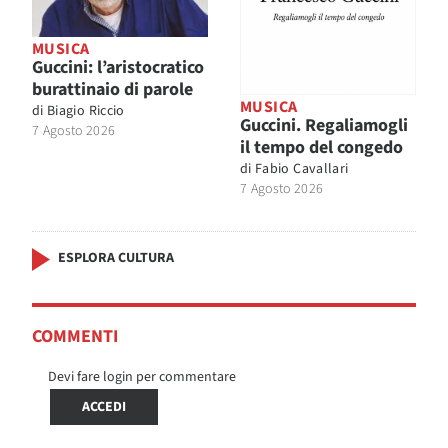
MUSICA
Guccini: l’aristocratico
burattinaio di parole
MUSICA
di
Biagio Riccio
Guccini. Regaliamogli
7 Agosto 2026
il tempo del congedo
di
Fabio Cavallari
7 Agosto 2026
ESPLORA CULTURA
COMMENTI
Devi fare login per commentare
ACCEDI