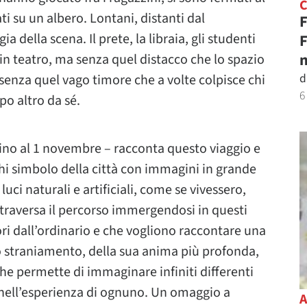
i su un albero. Lontani, distanti dal
F
della scena. Il prete, la libraia, gli studenti
F
n
 in teatro, ma senza quel distacco che lo spazio
d
senza quel vago timore che a volte colpisce chi
6
o altro da sé.
fino al 1 novembre – racconta questo viaggio e
ghi simbolo della città con immagini in grande
uci naturali e artificiali, come se vivessero,
attraversa il percorso immergendosi in questi
ri dall’ordinario e che vogliono raccontare una
llo straniamento, della sua anima più profonda,
he permette di immaginare infiniti differenti
a, nell’esperienza di ognuno. Un omaggio a