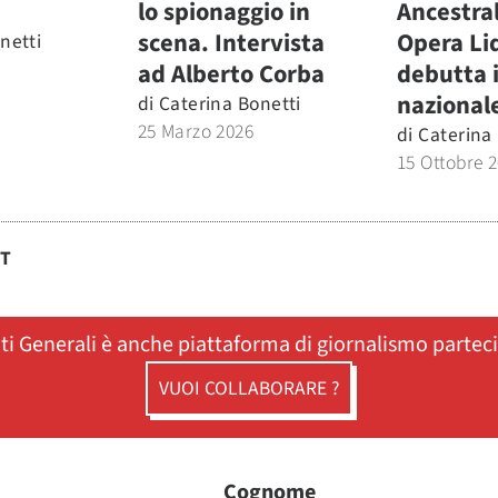
lo spionaggio in
Ancestral
scena. Intervista
Opera Li
netti
ad Alberto Corba
debutta 
nazional
di
Caterina Bonetti
25 Marzo 2026
di
Caterina
15 Ottobre 
ST
ati Generali è anche piattaforma di giornalismo partec
VUOI COLLABORARE ?
Cognome