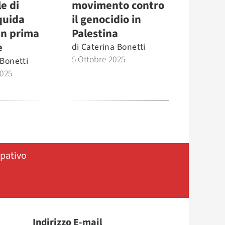
e di
movimento contro
quida
il genocidio in
in prima
Palestina
e
di
Caterina Bonetti
5 Ottobre 2025
 Bonetti
2025
ipativo
Indirizzo E-mail