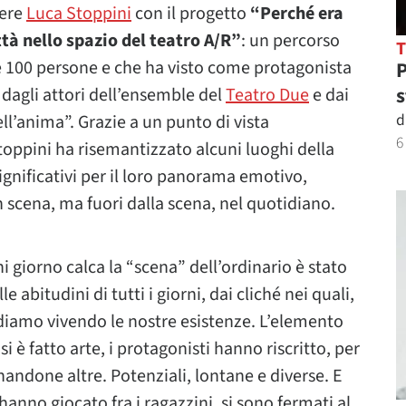
dere
Luca Stoppini
con il progetto
“Perché era
ttà nello spazio del teatro A/R”
: un percorso
re 100 persone e che ha visto come protagonista
P
s
a dagli attori dell’ensemble del
Teatro Due
e dai
d
ell’anima”. Grazie a un punto di vista
6
oppini ha risemantizzato alcuni luoghi della
 significativi per il loro panorama emotivo,
n scena, ma fuori dalla scena, nel quotidiano.
i giorno calca la “scena” dell’ordinario è stato
lle abitudini di tutti i giorni, dai cliché nei quali,
iamo vivendo le nostre esistenze. L’elemento
i è fatto arte, i protagonisti hanno riscritto, per
ndone altre. Potenziali, lontane e diverse. E
, hanno giocato fra i ragazzini, si sono fermati al