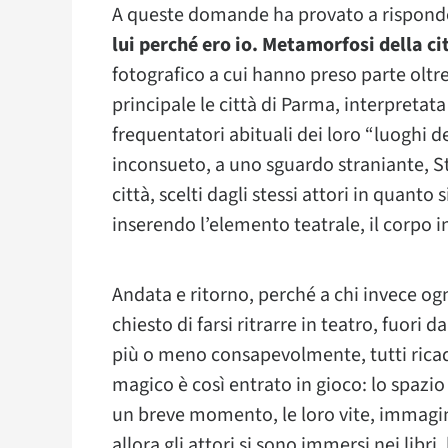
A queste domande ha provato a rispon
lui perché ero io. Metamorfosi della ci
fotografico a cui hanno preso parte olt
principale le città di Parma, interpretat
frequentatori abituali dei loro “luoghi d
inconsueto, a uno sguardo straniante, St
città, scelti dagli stessi attori in quanto
inserendo l’elemento teatrale, il corpo i
Andata e ritorno, perché a chi invece ogn
chiesto di farsi ritrarre in teatro, fuori da
più o meno consapevolmente, tutti ricad
magico è così entrato in gioco: lo spazio s
un breve momento, le loro vite, immagina
allora gli attori si sono immersi nei libri