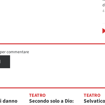
d
4
n per commentare
I
TEATRO
TEATRO
ci danno
Secondo solo a Dio:
Selvatic