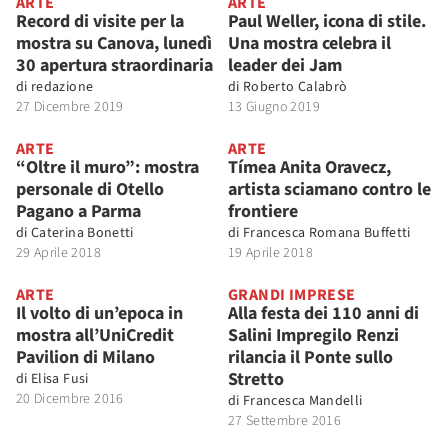
ARTE
ARTE
Record di visite per la
Paul Weller, icona di stile.
mostra su Canova, lunedì
Una mostra celebra il
30 apertura straordinaria
leader dei Jam
di
redazione
di
Roberto Calabrò
27 Dicembre 2019
13 Giugno 2019
ARTE
ARTE
“Oltre il muro”: mostra
Tímea Anita Oravecz,
personale di Otello
artista sciamano contro le
Pagano a Parma
frontiere
di
Caterina Bonetti
di
Francesca Romana Buffetti
29 Aprile 2018
19 Aprile 2018
ARTE
GRANDI IMPRESE
Il volto di un’epoca in
Alla festa dei 110 anni di
mostra all’UniCredit
Salini Impregilo Renzi
Pavilion di Milano
rilancia il Ponte sullo
Stretto
di
Elisa Fusi
20 Dicembre 2016
di
Francesca Mandelli
27 Settembre 2016