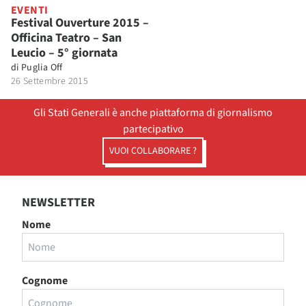
EVENTI
Festival Ouverture 2015 –
Officina Teatro – San
Leucio – 5° giornata
di
Puglia Off
26 Settembre 2015
Gli Stati Generali è anche piattaforma di giornalismo
partecipativo
VUOI COLLABORARE ?
NEWSLETTER
Nome
Cognome