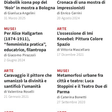
Diabolik icona pop del
Cronaca di una mostra di
‘Noir’ in mostra a Bologna
impressionisti
di
Gianluca Angelini
di
Enrico Cerrini
31 Marzo 2025
20 Agosto 2024
MUSEI
ARTE
Per Alice Hallgarten
L’ossessione di Imi
(1874-1911),
Knoebel: Pittura Colore
“femminista pratica”,
Spazio
educatrice, filantropa
di
Vittoria Mascellaro
17 Dicembre 2021
di
Giacomo Pirazzoli
2 Giugno 2024
ARTE
MUSEI
Caravaggio il pittore che
Metamorfosi urbane fra
umanizzò la divinità e
città e teatro: Luca
santificò l’umanità
Stoppini e il Teatro Due di
Parma
di
Valentina Roselli
21 Gennaio 2021
di
Caterina Bonetti
27 Settembre 2020