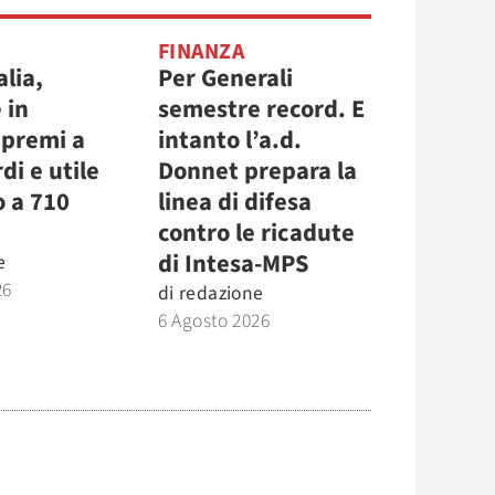
FINANZA
alia,
Per Generali
 in
semestre record. E
 premi a
intanto l’a.d.
di e utile
Donnet prepara la
o a 710
linea di difesa
contro le ricadute
di Intesa-MPS
e
26
di
redazione
6 Agosto 2026