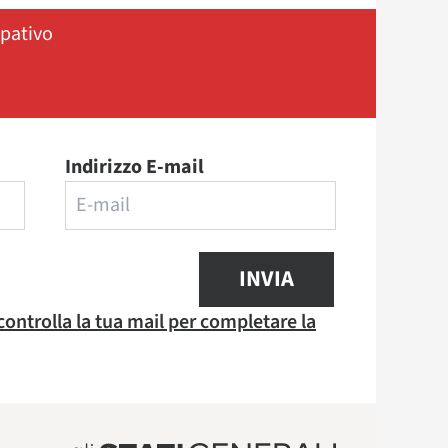
ipativo
Indirizzo E-mail
INVIA
 controlla la tua mail per completare la