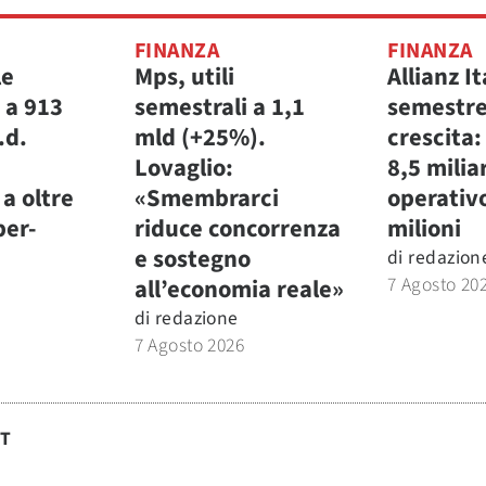
FINANZA
FINANZA
le
Mps, utili
Allianz It
 a 913
semestrali a 1,1
semestre
.d.
mld (+25%).
crescita:
Lovaglio:
8,5 miliar
a oltre
«Smembrarci
operativ
per-
riduce concorrenza
milioni
e sostegno
di
redazion
7 Agosto 20
all’economia reale»
di
redazione
7 Agosto 2026
ST