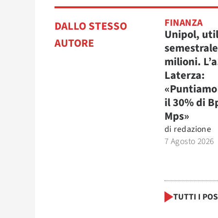
FINANZA
DALLO STESSO
Unipol, uti
AUTORE
semestrale
milioni. L’a
Laterza:
«Puntiamo 
il 30% di B
Mps»
di
redazione
7 Agosto 2026
TUTTI I PO