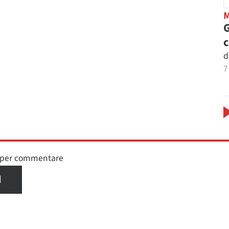
G
d
7
n per commentare
I