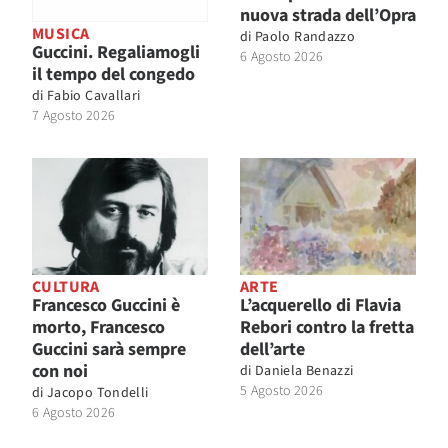
nuova strada dell’Opra
MUSICA
di
Paolo Randazzo
Guccini. Regaliamogli
6 Agosto 2026
il tempo del congedo
di
Fabio Cavallari
7 Agosto 2026
CULTURA
ARTE
Francesco Guccini è
L’acquerello di Flavia
morto, Francesco
Rebori contro la fretta
Guccini sarà sempre
dell’arte
con noi
di
Daniela Benazzi
5 Agosto 2026
di
Jacopo Tondelli
6 Agosto 2026