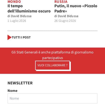
MONDO
RUSSIA
Il tempo
Putin, il nuovo «Piccolo
dell’illuminismo oscuro
Padre»
di
David Bidussa
di
David Bidussa
1 Luglio 2026
26 Giugno 2026
TUTTI I POST
Gli Stati Generali è anche piattaforma di giornalismo
partecipativo
VUOI COLLABORARE ?
NEWSLETTER
Nome