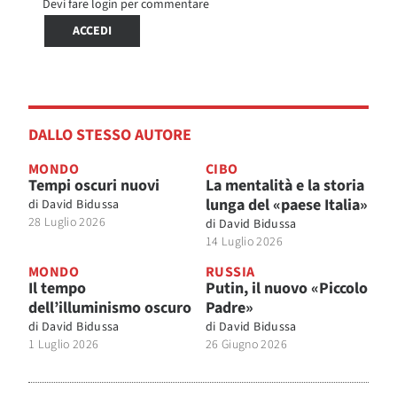
Devi fare login per commentare
ACCEDI
DALLO STESSO AUTORE
MONDO
CIBO
Tempi oscuri nuovi
La mentalità e la storia
lunga del «paese Italia»
di
David Bidussa
28 Luglio 2026
di
David Bidussa
14 Luglio 2026
MONDO
RUSSIA
Il tempo
Putin, il nuovo «Piccolo
dell’illuminismo oscuro
Padre»
di
David Bidussa
di
David Bidussa
1 Luglio 2026
26 Giugno 2026