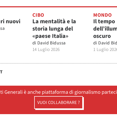
CIBO
MONDO
ri nuovi
La mentalità e la
Il tempo
storia lunga del
dell’illu
ssa
«paese Italia»
oscuro
di
David Bidussa
di
David Bi
14 Luglio 2026
1 Luglio 202
ST
ati Generali è anche piattaforma di giornalismo partec
VUOI COLLABORARE ?