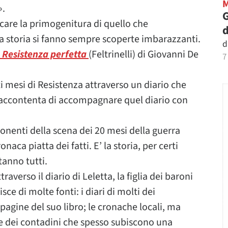
».
G
rcare la primogenitura di quello che
d
a storia si fanno sempre scoperte imbarazzanti.
d
 Resistenza perfetta
(Feltrinelli) di Giovanni De
7
ti mesi di Resistenza attraverso un diario che
i accontenta di accompagnare quel diario con
onenti della scena dei 20 mesi della guerra
naca piatta dei fatti. E’ la storia, per certi
tanno tutti.
verso il diario di Leletta, la figlia dei baroni
sce di molte fonti: i diari di molti dei
agine del suo libro; le cronache locali, ma
e dei contadini che spesso subiscono una