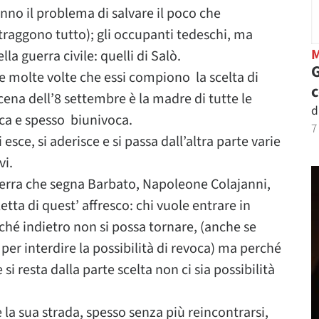
anno il problema di salvare il poco che
traggono tutto); gli occupanti tedeschi, ma
lla guerra civile: quelli di Salò.
G
le molte volte che essi compiono la scelta di
 scena dell’8 settembre è la madre di tutte le
d
ica e spesso biunivoca.
7
esce, si aderisce e si passa dall’altra parte varie
vi.
r terra che segna Barbato, Napoleone Colajanni,
tta di quest’ affresco: chi vuole entrare in
ché indietro non si possa tornare, (anche se
per interdire la possibilità di revoca) ma perché
si resta dalla parte scelta non ci sia possibilità
 la sua strada, spesso senza più reincontrarsi,