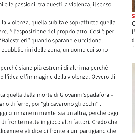
i e le passioni, tra questi la violenza, il senso
 la violenza, quella subìta e soprattutto quella
C
l
are, è l’esposizione del proprio atto. Così è per
d
Balestrieri” quando sparano e uccidono.
7
repubblichini della zona, un uomo cui sono
 perché siano più estremi di altri ma perché
o l’idea e l’immagine della violenza. Ovvero di
a quella della morte di Giovanni Spadafora –
o di ferro, poi “gli cavarono gli occhi” .
gi ci rimane in mente sia un’altra, perché oggi
i fronte mette in gioco altri fattori. Credo che
edicenne e gli dice di fronte a un partigiano che