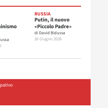
RUSSIA
Putin, il nuovo
minismo
«Piccolo Padre»
di
David Bidussa
26 Giugno 2026
dussa
6
ipativo