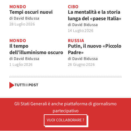
MONDO
CIBO
Tempi oscuri nuovi
La mentalità e la storia
lunga del «paese Italia»
di
David Bidussa
28 Luglio 2026
di
David Bidussa
14 Luglio 2026
MONDO
RUSSIA
Il tempo
Putin, il nuovo «Piccolo
dell’illuminismo oscuro
Padre»
di
David Bidussa
di
David Bidussa
1 Luglio 2026
26 Giugno 2026
TUTTI I POST
Gli Stati Generali è anche piattaforma di giornalismo
partecipativo
VUOI COLLABORARE ?