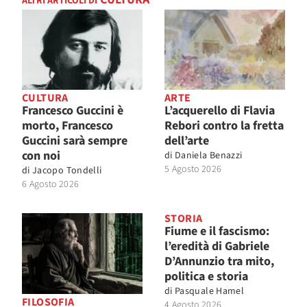
ALTRI ARTICOLI DI
CULTURA
ARTE
Francesco Guccini è
L’acquerello di Flavia
morto, Francesco
Rebori contro la fretta
Guccini sarà sempre
dell’arte
con noi
di
Daniela Benazzi
5 Agosto 2026
di
Jacopo Tondelli
6 Agosto 2026
STORIA
Fiume e il fascismo:
l’eredità di Gabriele
D’Annunzio tra mito,
politica e storia
di
Pasquale Hamel
FILOSOFIA
4 Agosto 2026