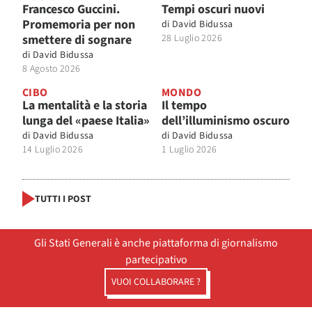
Francesco Guccini.
Tempi oscuri nuovi
Promemoria per non
di
David Bidussa
smettere di sognare
28 Luglio 2026
di
David Bidussa
8 Agosto 2026
CIBO
MONDO
La mentalità e la storia
Il tempo
lunga del «paese Italia»
dell’illuminismo oscuro
di
David Bidussa
di
David Bidussa
14 Luglio 2026
1 Luglio 2026
TUTTI I POST
Gli Stati Generali è anche piattaforma di giornalismo
partecipativo
VUOI COLLABORARE ?