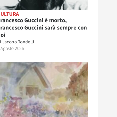
CULTURA
rancesco Guccini è morto,
rancesco Guccini sarà sempre con
oi
i
Jacopo Tondelli
 Agosto 2026