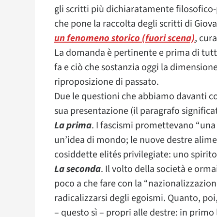
gli scritti più dichiaratamente filosofico-
che pone la raccolta degli scritti di Giov
un fenomeno storico (fuori scena)
, cur
La domanda è pertinente e prima di tutto
fa e ciò che sostanzia oggi la dimensio
riproposizione di passato.
Due le questioni che abbiamo davanti co
sua presentazione (il paragrafo significa
La prima
. I fascismi promettevano “una 
un’idea di mondo; le nuove destre alimen
cosiddette elités privilegiate: uno spirito
La seconda
. Il volto della società e or
poco a che fare con la “nazionalizzazio
radicalizzarsi degli egoismi. Quanto, po
– questo sì – propri alle destre: in prim