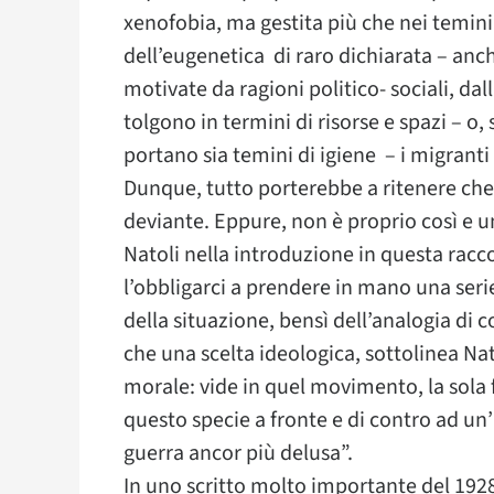
xenofobia, ma gestita più che nei temini 
dell’eugenetica di raro dichiarata – anc
motivate da ragioni politico- sociali, dal
tolgono in termini di risorse e spazi – o,
portano sia temini di igiene – i migrant
Dunque, tutto porterebbe a ritenere che 
deviante. Eppure, non è proprio così e u
Natoli nella introduzione in questa raccol
l’obbligarci a prendere in mano una seri
della situazione, bensì dell’analogia di 
che una scelta ideologica, sottolinea Nat
morale: vide in quel movimento, la sola f
questo specie a fronte e di contro ad un’I
guerra ancor più delusa”.
In uno scritto molto importante del 1928