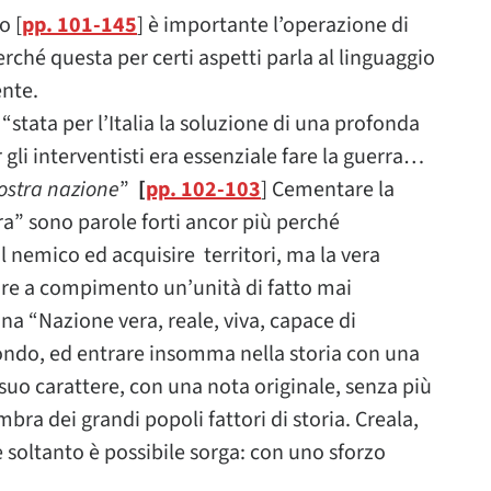
o [
pp. 101-145
] è importante l’operazione di
rché questa per certi aspetti parla al linguaggio
ente.
 “stata per l’Italia la soluzione di una profonda
r gli interventisti era essenziale fare la guerra…
ostra nazione
”
[
pp. 102-103
] Cementare la
a” sono parole forti ancor più perché
il nemico ed acquisire territori, ma la vera
tare a compimento un’unità di fatto mai
 una “Nazione vera, reale, viva, capace di
mondo, ed entrare insomma nella storia con una
suo carattere, con una nota originale, senza più
’ombra dei grandi popoli fattori di storia. Creala,
oltanto è possibile sorga: con uno sforzo