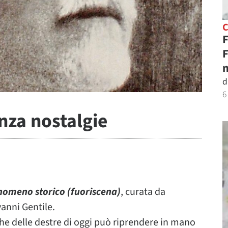
F
F
n
d
6
nza nostalgie
fenomeno storico (fuoriscena)
, curata da
ovanni Gentile.
iche delle destre di oggi può riprendere in mano