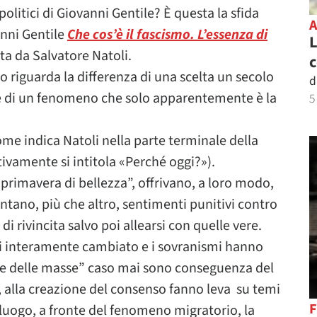
politici di Giovanni Gentile? È questa la sfida
anni Gentile
Che cos’è il fascismo. L’essenza di
L
ata da Salvatore Natoli.
c
 riguarda la differenza di una scelta un secolo
d
ne di un fenomeno che solo apparentemente è la
5
me indica Natoli nella parte terminale della
tivamente si intitola «Perché oggi?»).
primavera di bellezza”, offrivano, a loro modo,
tano, più che altro, sentimenti punitivi contro
 di rivincita salvo poi allearsi con quelle vere.
mai interamente cambiato e i sovranismi hanno
ne delle masse” caso mai sono conseguenza del
i, alla creazione del consenso fanno leva su temi
F
o luogo, a fronte del fenomeno migratorio, la