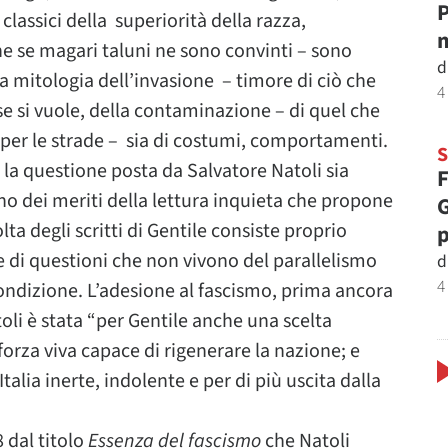
P
classici della superiorità della razza,
m
he se magari taluni ne sono convinti – sono
d
la mitologia dell’invasione – timore di ciò che
4
 se si vuole, della contaminazione – di quel che
i per le strade – sia di costumi, comportamenti.
la questione posta da Salvatore Natoli sia
F
no dei meriti della lettura inquieta che propone
G
ta degli scritti di Gentile consiste proprio
p
e di questioni che non vivono del parallelismo
d
4
condizione. L’adesione al fascismo, prima ancora
oli è stata “per Gentile anche una scelta
orza viva capace di rigenerare la nazione; e
talia inerte, indolente e per di più uscita dalla
 dal titolo
Essenza del fascismo
che Natoli