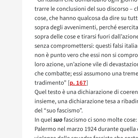
trarre le conclusioni del suo discorso 
cose, che hanno qualcosa da dire su tutt
sopra degli avvenimenti, perché esercitar
sopra delle cose e tirarsi fuori dall’azion
senza compromettersi: questi falsi itali
non è punto vero che essi non si compr
loro azione, un’azione vile di devastazio
che combatte; essi assumono una tremend
tradimento” [
p. 167
]
Quel testo è una dichiarazione di coerenz
insieme, una dichiarazione tesa a ribadi
del “suo fascismo”.
In quel
suo
fascismo ci sono molte cose: 
Palermo nel marzo 1924 durante quella c