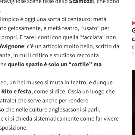
ravigliose scene fisse dello
Scamozzi
, che sono
.
’Olimpico è oggi una sorta di centauro: metà
ato gelosamente, e metà teatro, “usato” per
G
e propri. E fare i conti con quella “facciata” non
 Avignone
: c’è un articolo molto bello, scritto da
d
7
ta, in cui il critico e studioso racconta
 che
quello spazio è solo un “cortile” ma
seo, un bel museo si muta in teatro, e dunque
.
Rito e festa
, come si dice. Ossia un luogo che
eatrale) che serve anche per rendere
 che nelle culture anglosassoni si parli,
, e ci si chieda sistematicamente come far vivere
esposizione.