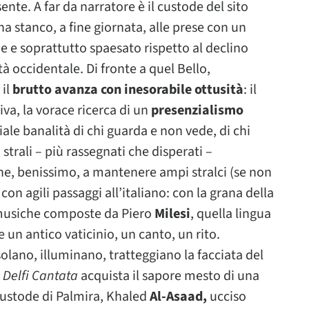
nte. A far da narratore è il custode del sito
a stanco, a fine giornata, alle prese con un
e e soprattutto spaesato rispetto al declino
à occidentale. Di fronte a quel Bello,
 il
brutto avanza con inesorabile ottusità
: il
va, la vorace ricerca di un
presenzialismo
ciale banalità di chi guarda e non vede, di chi
strali – più rassegnati che disperati –
ne, benissimo, a mantenere ampi stralci (se non
con agili passaggi all’italiano: con la grana della
 musiche composte da Piero
Milesi
, quella lingua
un antico vaticinio, un canto, un rito.
solano, illuminano, tratteggiano la facciata del
,
Delfi Cantata
acquista il sapore mesto di una
custode di Palmira, Khaled
Al-Asaad,
ucciso