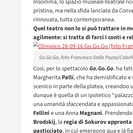
Insomma, lo spazio museale-teatrale rico
pristina, ma nella sfida lanciata da
Conve
rinnovata, tutta contemporanea.
Quel teatro non lo si può trattare in 
agilmente: si tratta di farci i conti e 
Go.Go.Go, foto Francesco Dalla Pozza/Colorf
Così, per lo spettacolo
Go.Go.Go
. ha fa
Margherita
Palli
, che ha demistificato 
scenico in parte della platea, creandoo
dunque è quella di un ipotetico “palazzo”
una umanità sfaccendata e appassionata, 
Fellini
e una Anna
Magnani
. Prendendo 
Brodskij
, la
regia di Sokurov appronta 
pasticciato
, in cui emergono qua e là fi