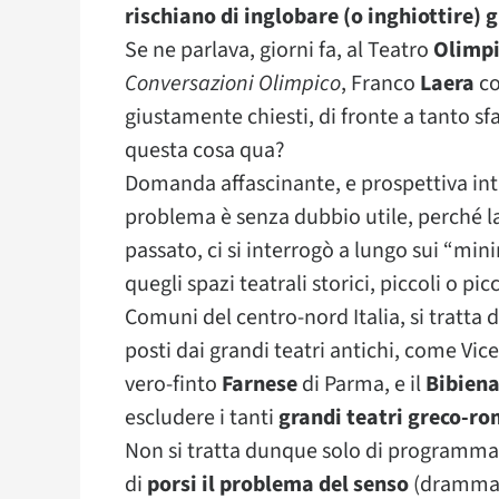
rischiano di inglobare (o inghiottire) g
Se ne parlava, giorni fa, al Teatro
Olimpi
Conversazioni Olimpico
, Franco
Laera
co
giustamente chiesti, di fronte a tanto sf
questa cosa qua?
Domanda affascinante, e prospettiva intr
problema è senza dubbio utile, perché la
passato, ci si interrogò a lungo sui “mini
quegli spazi teatrali storici, piccoli o pi
Comuni del centro-nord Italia, si tratta 
posti dai grandi teatri antichi, come Vic
vero-finto
Farnese
di Parma, e il
Bibien
escludere i tanti
grandi teatri greco-r
Non si tratta dunque solo di programmar
di
porsi il problema del senso
(drammat