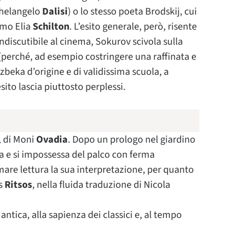
helangelo
Dalisi
) o lo stesso poeta Brodskij, cui
imo Elia
Schilton
. L’esito generale, però, risente
ndiscutibile al cinema, Sokurov scivola sulla
 (perché, ad esempio costringere una raffinata e
uzbeka d’origine e di validissima scuola, a
sito lascia piuttosto perplessi.
, di Moni
Ovadia
. Dopo un prologo nel giardino
na e si impossessa del palco con ferma
are lettura la sua interpretazione, per quanto
is
Ritsos
, nella fluida traduzione di Nicola
ntica, alla sapienza dei classici e, al tempo