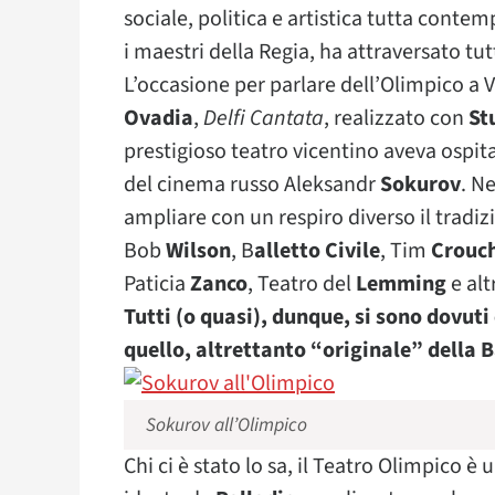
sociale, politica e artistica tutta cont
i maestri della Regia, ha attraversato tu
L’occasione per parlare dell’Olimpico a V
Ovadia
,
Delfi Cantata
, realizzato con
St
prestigioso teatro vicentino aveva ospit
del cinema russo Aleksandr
Sokurov
. N
ampliare con un respiro diverso il tradizi
Bob
Wilson
, B
alletto Civile
, Tim
Crouc
Paticia
Zanco
, Teatro del
Lemming
e altr
Tutti (o quasi), dunque, si sono dovuti
quello, altrettanto “originale” della B
Sokurov all’Olimpico
Chi ci è stato lo sa, il Teatro Olimpico 