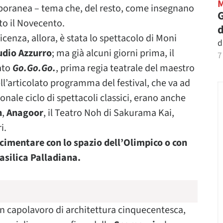
emporanea – tema che, del resto, come insegnano
G
tto il Novecento.
d
icenza, allora, è stata lo spettacolo di Moni
d
udio Azzurro
; ma già alcuni giorni prima, il
7
ato
Go.Go.Go.
, prima regia teatrale del maestro
ell’articolato programma del festival, che va ad
onale ciclo di spettacoli classici, erano anche
h
,
Anagoor
, il Teatro Noh di Sakurama Kai,
i.
 cimentare con lo spazio dell’Olimpico o con
asilica Palladiana.
è un capolavoro di architettura cinquecentesca,