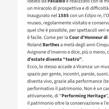
ideato da
Palladio
e realizzato con le me
un miracolo di prospettiva e di difficoltà
Inaugurato nel
1585
con un
Edipo re
, l
museo, regolarmente visitato e conserv
quel che è possibile, per spettacoli veri 
è facile. Come per la
Cour d’Honneur di
Roland
Barthes
a metà degli anni Cinquan
Avignone d’inverno e dice, più o meno,
d’estate diventa “teatro”
.
Ecco, lo stesso accade a Vicenza: un mu
spazio per gente, incontri, parole, suoni
diventa vivo, grazie alla performance (t
performativo il patrimonio. Non è un caso
attivamente, di “
Performing Heritage
”
il patrimonio oltre la conservazione e l’