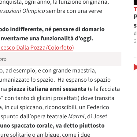
nquista, ogni anno, la funzione originaria,
rsazioni Olimpico
sembra con una verve
P
s
modo indifferente, né pensare di domarlo
d
reinventarne una funzionalità d’oggi.
6
oto
tto, ad esempio, e con grande maestria,
e umanizzato lo spazio. Ha espanso lo spazio
 una
piazza italiana anni sessanta
(e la facciata
 con tanto di glicini proiettati) dove transita
in cui spiccano, riconoscibili, un Federico
spunto dall’opera teatrale
Marmi
, di Josef
uno spaccato corale, va detto piuttosto
gure solitarie o ambigue, come i due