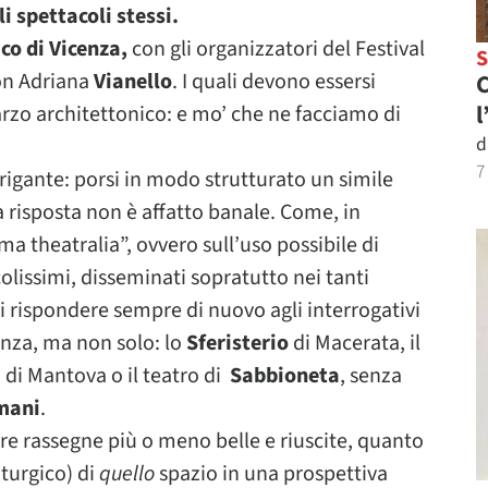
li spettacoli stessi.
co di Vicenza,
con gli organizzatori del Festival
n Adriana
Vianello
. I quali devono essersi
C
l
arzo architettonico: e mo’ che ne facciamo di
d
7
igante: porsi in modo strutturato un simile
 risposta non è affatto banale. Come, in
ma theatralia”, ovvero sull’uso possibile di
ccolissimi, disseminati sopratutto nei tanti
di rispondere sempre di nuovo agli interrogativi
enza, ma non solo: lo
Sferisterio
di Macerata, il
a
di Mantova o il teatro di
Sabbioneta
, senza
omani
.
e rassegne più o meno belle e riuscite, quanto
urgico) di
quello
spazio in una prospettiva