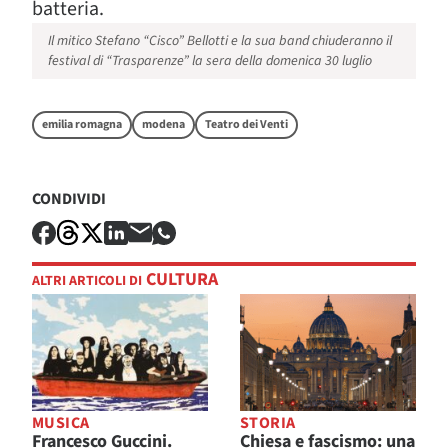
batteria.
Il mitico Stefano “Cisco” Bellotti e la sua band chiuderanno il
festival di “Trasparenze” la sera della domenica 30 luglio
emilia romagna
modena
Teatro dei Venti
CONDIVIDI
CULTURA
ALTRI ARTICOLI DI
MUSICA
STORIA
Francesco Guccini.
Chiesa e fascismo: una