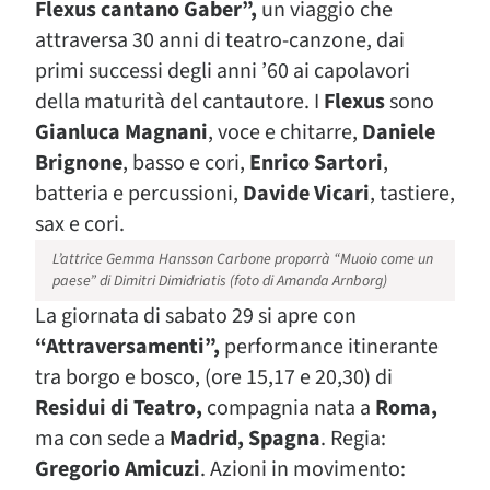
Flexus cantano Gaber”,
un viaggio che
attraversa 30 anni di teatro-canzone, dai
primi successi degli anni ’60 ai capolavori
della maturità del cantautore. I
Flexus
sono
Gianluca Magnani
, voce e chitarre,
Daniele
Brignone
, basso e cori,
Enrico Sartori
,
batteria e percussioni,
Davide Vicari
, tastiere,
sax e cori.
L’attrice Gemma Hansson Carbone proporrà “Muoio come un
paese” di Dimitri Dimidriatis (foto di Amanda Arnborg)
La giornata di sabato 29 si apre con
“Attraversamenti”,
performance itinerante
tra borgo e bosco, (ore 15,17 e 20,30) di
Residui di Teatro,
compagnia nata a
Roma,
ma con sede a
Madrid, Spagna
. Regia:
Gregorio Amicuzi
. Azioni in movimento: