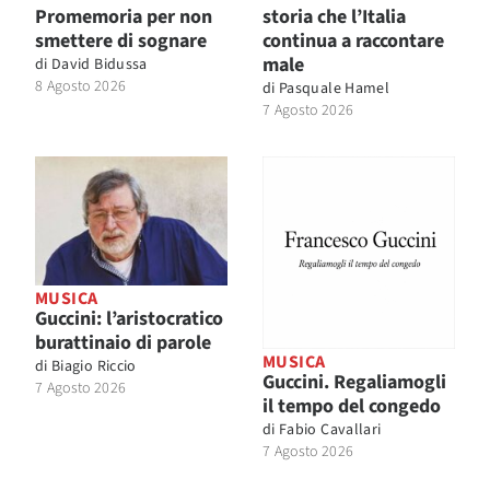
Promemoria per non
storia che l’Italia
smettere di sognare
continua a raccontare
male
di
David Bidussa
8 Agosto 2026
di
Pasquale Hamel
7 Agosto 2026
MUSICA
Guccini: l’aristocratico
burattinaio di parole
MUSICA
di
Biagio Riccio
Guccini. Regaliamogli
7 Agosto 2026
il tempo del congedo
di
Fabio Cavallari
7 Agosto 2026