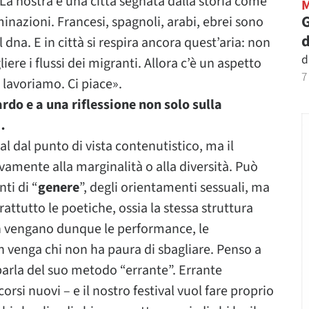
 La nostra è una città segnata dalla storia come
G
minazioni. Francesi, spagnoli, arabi, ebrei sono
d
 dna. E in città si respira ancora quest’aria: non
d
iere i flussi dei migranti. Allora c’è un aspetto
7
o lavoriamo. Ci piace».
ardo e a una riflessione non solo sulla
…
 dal punto di vista contenutistico, ma il
vamente alla marginalità o alla diversità. Può
ti di “
genere
”, degli orientamenti sessuali, ma
ttutto le poetiche, ossia la stessa struttura
en vengano dunque le performance, le
venga chi non ha paura di sbagliare. Penso a
arla del suo metodo “errante”. Errante
orsi nuovi – e il nostro festival vuol fare proprio