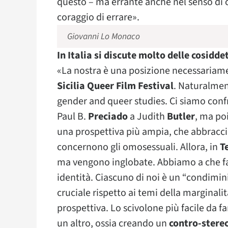
questo – ma errante anche nel senso di ch
coraggio di errare».
Giovanni Lo Monaco
In Italia si discute molto delle cosidde
«La nostra è una posizione necessariame
Sicilia Queer Film Festival
. Naturalmen
gender and queer studies. Ci siamo confro
Paul B.
Preciado
a Judith
Butler
, ma poi
una prospettiva più ampia, che abbracciass
concernono gli omosessuali. Allora, in
T
ma vengono inglobate. Abbiamo a che fa
identità. Ciascuno di noi è un “condimin
cruciale rispetto ai temi della marginalit
prospettiva. Lo scivolone più facile da 
un altro, ossia creando un
contro-stere