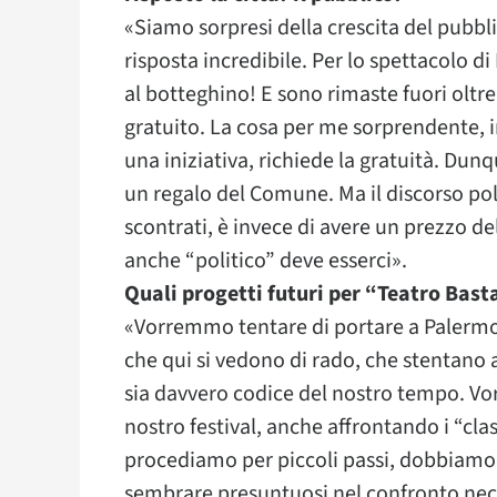
«Siamo sorpresi della crescita del pubbli
risposta incredibile. Per lo spettacolo d
al botteghino! E sono rimaste fuori oltre 
gratuito. La cosa per me sorprendente, in
una iniziativa, richiede la gratuità. Dun
un regalo del Comune. Ma il discorso poli
scontrati, è invece di avere un prezzo del 
anche “politico” deve esserci».
Quali progetti futuri per “Teatro Bast
«Vorremmo tentare di portare a Palerm
che qui si vedono di rado, che stentano a
sia davvero codice del nostro tempo. Vo
nostro festival, anche affrontando i “cla
procediamo per piccoli passi, dobbiamo
sembrare presuntuosi nel confronto necess