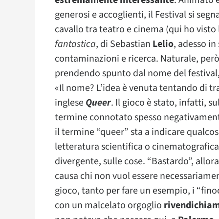
estremamente interessante
. Animato 
generosi e accoglienti, il Festival si segna
cavallo tra teatro e cinema (qui ho visto
fantastica
, di Sebastian
Lelio
, adesso in
contaminazioni e ricerca. Naturale, però
prendendo spunto dal nome del festival,
«Il nome? L’idea è venuta tentando di tr
inglese
Queer
. Il gioco è stato, infatti,
termine connotato spesso negativamente
il termine “queer” sta a indicare qualco
letteratura scientifica o cinematografica
divergente, sulle cose. “Bastardo”, allo
causa chi non vuol essere necessariame
gioco, tanto per fare un esempio, i “fin
con un malcelato orgoglio
rivendichiam