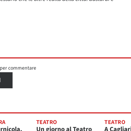
n per commentare
I
RA
TEATRO
TEATRO
rnicola,
Un giorno al Teatro
A Cagliar