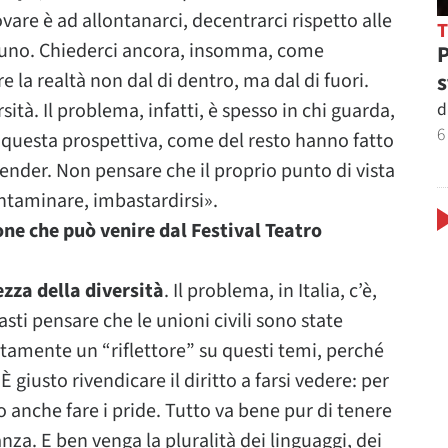
are è ad allontanarci, decentrarci rispetto alle
rtuno. Chiederci ancora, insomma, come
P
s
e la realtà non dal di dentro, ma dal di fuori.
d
sità. Il problema, infatti, è spesso in chi guarda,
6
u questa prospettiva, come del resto hanno fatto
gender. Non pensare che il proprio punto di vista
contaminare, imbastardirsi».
one che può venire dal Festival Teatro
ezza della diversità
. Il problema, in Italia, c’è,
asti pensare che le unioni civili sono state
tamente un “riflettore” su questi temi, perché
giusto rivendicare il diritto a farsi vedere: per
 o anche fare i pride. Tutto va bene pur di tenere
anza. E ben venga la pluralità dei linguaggi, dei