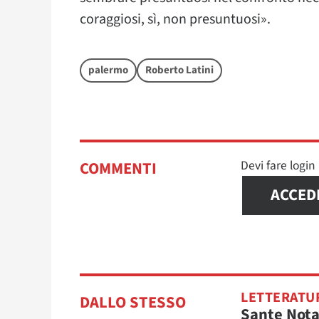
coraggiosi, sì, non presuntuosi».
palermo
Roberto Latini
Devi fare logi
COMMENTI
ACCED
LETTERATU
DALLO STESSO
Sante Nota