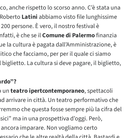
co, anche rispetto lo scorso anno. C’è stata una
i Roberto
Latini
abbiamo visto file lunghissime
200 persone. È vero, il nostro festival è
fatti, è che se il
Comune di Palermo
finanzia
que la cultura è pagata dall’Amministrazione, è
tico che facciamo, per per il quale ci siamo
biglietto. La cultura si deve pagare, il biglietto,
ardo”?
o un
teatro ipertcontemporaneo
, spettacoli
d arrivare in città. Un teatro performativo che
rremmo che questa fosse sempre più la cifra del
ssici” ma in una prospettiva d’oggi. Però,
 ancora imparare. Non vogliamo certo
ario che le altre realtà della città. Bastardi e