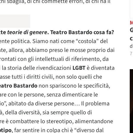
i sbaglia, di chi commette errori, di chi ha il
G
tte
teorie di genere
. Teatro Bastardo cosa fa?
nte politica. Siamo nati come “costola” del
d
te, allora, abbiamo preso le mosse proprio dai
7
ntati con gli intellettuali di riferimento, da
 la storia delle rivendicazioni
LGBT
è diventata
e tutti i diritti civili, non solo quelli che
eatro Bastardo
non spariscono le specificità,
re con le persone, senza dimenticare le
io”, abitato da diverse persone… Il problema
à, della diversità, sia sempre quello di
fare è combattere lo stereotipo, alimentandone
otipo
, far sentire in colpa chi è “diverso dal