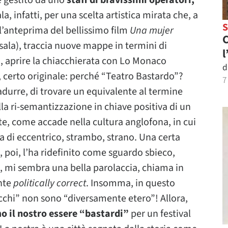
e gestito da uno
staff di bravissimi operatori,
la, infatti, per una scelta artistica mirata che, a
 l’anteprima del bellissimo film
Una mujer
C
 sala), traccia nuove mappe in termini di
l
, aprire la chiacchierata con Lo Monaco
d
 certo originale: perché “Teatro Bastardo”?
7
adurre, di trovare un equivalente al termine
 sulla ri-semantizzazione in chiave positiva di un
, come accade nella cultura anglofona, in cui
sa di eccentrico, strambo, strano. Una certa
, poi, l’ha ridefinito come sguardo sbieco,
ra, mi sembra una bella parolaccia, chiama in
nte
politically correct
. Insomma, in questo
occhi” non sono “diversamente etero”! Allora,
o il nostro essere “bastardi”
per un festival