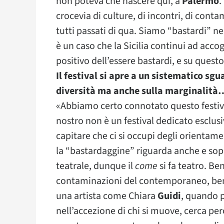
non poteva che nascere qui, a
Palermo
.
crocevia di culture, di incontri, di conta
tutti passati di qua. Siamo “bastardi” nel
è un caso che la Sicilia continui ad accogl
positivo dell’essere bastardi, e su quest
Il festival si apre a un sistematico sgu
diversità ma anche sulla marginalità
«Abbiamo certo connotato questo festival
nostro non è un festival dedicato esclusi
capitare che ci si occupi degli orientamen
la “bastardaggine” riguarda anche e sopra
teatrale, dunque il
come
si fa teatro. B
contaminazioni del contemporaneo, ben 
una artista come Chiara
Guidi
, quando p
nell’accezione di chi si muove, cerca perc