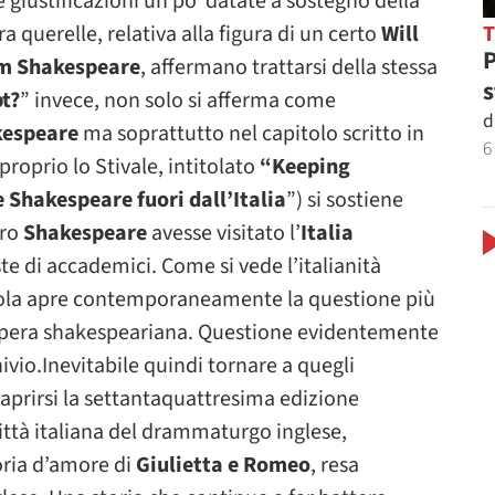
e giustificazioni un po’ datate a sostegno della
ra querelle, relativa alla figura di un certo
Will
P
am Shakespeare
, affermano trattarsi della stessa
s
t?
” invece, non solo si afferma come
d
kespeare
ma soprattutto nel capitolo scritto in
6
roprio lo Stivale, intitolato
“Keeping
 Shakespeare fuori dall’Italia
”) si sostiene
ero
Shakespeare
avesse visitato l’
Italia
ste di accademici. Come si vede l’italianità
isola apre contemporaneamente la questione più
ll’opera shakespeariana. Questione evidentemente
ivio.Inevitabile quindi tornare a quegli
 aprirsi la settantaquattresima edizione
città italiana del drammaturgo inglese,
oria d’amore di
Giulietta e Romeo
, resa