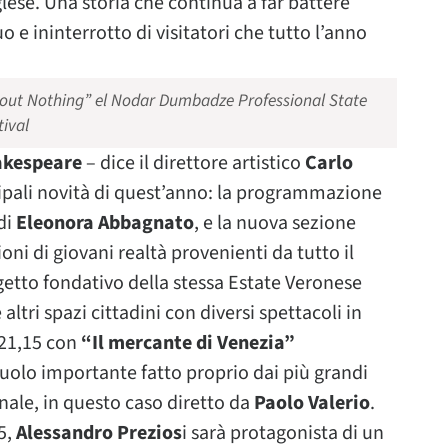
se. Una storia che continua a far battere
o e ininterrotto di visitatori che tutto l’anno
out Nothing” el Nodar Dumbadze Professional State
tival
akespeare
– dice il direttore artistico
Carlo
cipali novità di quest’anno: la programmazione
di
Eleonora Abbagnato
, e la nuova sezione
ni di giovani realtà provenienti da tutto il
getto fondativo della stessa Estate Veronese
 altri spazi cittadini con diversi spettacoli in
e 21,15 con
“Il mercante di Venezia”
uolo importante fatto proprio dai più grandi
nale, in questo caso diretto da
Paolo Valerio
.
15,
Alessandro Prezios
i sarà protagonista di un