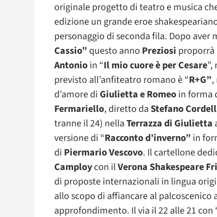
originale progetto di teatro e musica ch
edizione un grande eroe shakespeariano 
personaggio di seconda fila. Dopo aver 
Cassio”
questo anno
Preziosi
proporrà
Antonio
in “
Il mio cuore è per Cesare
”,
previsto all’anfiteatro romano è “
R+G”
,
d’amore di
Giulietta e Romeo
in forma 
Fermariello
, diretto da
Stefano Cordel
tranne il 24) nella
Terrazza di Giulietta
a
versione di “
Racconto d’inverno”
in for
di
Piermario Vescovo
. Il cartellone ded
Camploy
con il
Verona Shakespeare Fri
di proposte internazionali in lingua o
allo scopo di affiancare al palcoscenic
approfondimento. Il via il 22 alle 21 con 