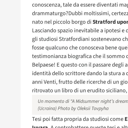
conoscenza, tale da essere diventati maga
drammaturgo?Dubbi moltissimi, certezze 
nato nel piccolo borgo di
Stratford upo
Lasciando spazio inevitabile a ipotesi e
gli studiosi Stratfordiani sostenevano ch
fosse qualcuno che conosceva bene quei 
testimonianza biografica che il sommo 
Belpaese! E questo con il passare degli 
identità dello scrittore dando la stura a d
anni Venti, frutto delle ricerche di un gio
ritrovato un libro di un erudito siciliano,
Un momento di “A Midsummer night’s dream”
(Ucraina) Photo by Oleksii Tovpyha
Tesi poi fatta propria da studiosi come
E
Iuvara
. A controbattere queste tesi e alt