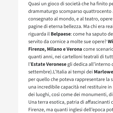
Quasi un gioco di società che ha finito pe
drammaturgo scomparso quattrocento anni
consegnato al mondo, e al teatro, opere
pagine di eterna bellezza. Ma chi era re
riguarda il
Belpaese
: come ha saputo des
servito da cornice a molte sue opere?
Wi
Firenze, Milano e Verona
come scenario
quanti anni, nei cartelloni teatrali di t
l’
Estate Veronese
gli dedica all’interno 
settembre).L’Italia ai tempi dei
Marlow
per quello che poteva rappresentare la s
una incredibile capacità nel restituire i
dei luoghi, così come dei monumenti, d
Una terra esotica, patria di affascinanti c
Firenze, ma quanti inglesi dell’epoca po