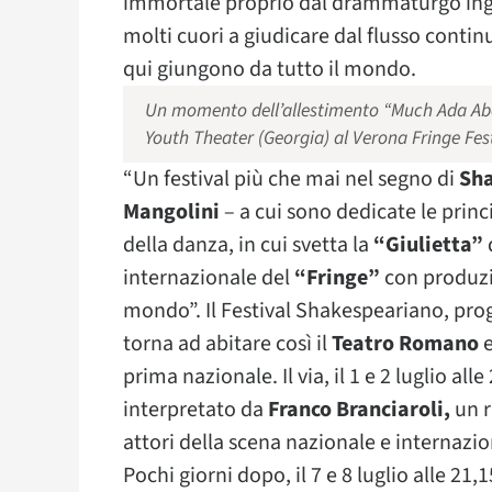
immortale proprio dal drammaturgo ingle
molti cuori a giudicare dal flusso continu
qui giungono da tutto il mondo.
Un momento dell’allestimento “Much Ada Ab
Youth Theater (Georgia) al Verona Fringe Fes
“Un festival più che mai nel segno di
Sh
Mangolini
– a cui sono dedicate le prin
della danza, in cui svetta la
“Giulietta”
internazionale del
“Fringe”
con produzio
mondo”. Il Festival Shakespeariano, pro
torna ad abitare così il
Teatro Romano
e
prima nazionale. Il via, il 1 e 2 luglio all
interpretato da
Franco Branciaroli,
un r
attori della scena nazionale e internazio
Pochi giorni dopo, il 7 e 8 luglio alle 21,