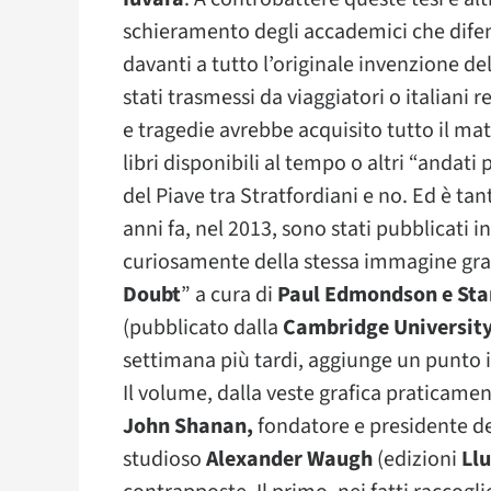
schieramento degli accademici che difen
davanti a tutto l’originale invenzione de
stati trasmessi da viaggiatori o italiani r
e tragedie avrebbe acquisito tutto il mater
libri disponibili al tempo o altri “andat
del Piave tra Stratfordiani e no. Ed è t
anni fa, nel 2013, sono stati pubblicati in
curiosamente della stessa immagine grafic
Doubt
” a cura di
Paul Edmondson e Sta
(pubblicato dalla
Cambridge University
settimana più tardi, aggiunge un punto 
Il volume, dalla veste grafica praticament
John Shanan,
fondatore e presidente d
studioso
Alexander Waugh
(edizioni
Ll