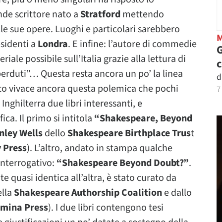
de scrittore nato a
Stratford
mettendo
lle sue opere. Luoghi e particolari sarebbero
esidenti a
Londra
. E infine: l’autore di commedie
G
iale possibile sull’Italia grazie alla lettura di
i perduti”… Questa resta ancora un po’ la linea
d
anto vivace ancora questa polemica che pochi
7
 Inghilterra due libri interessanti, e
a. Il primo si intitola
“Shakespeare, Beyond
nley Wells
dello
Shakespeare Birthplace Trus
t
 Press
). L’altro, andato in stampa qualche
interrogativo:
“Shakespeare Beyond Doubt?”
.
e quasi identica all’altra, è stato curato da
ella
Shakespeare Authorship Coalition
e dallo
umina Press
). I due libri contengono tesi