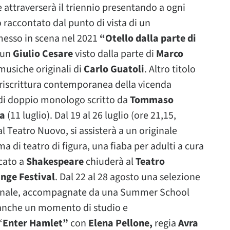
e attraverserà il triennio presentando a ogni
raccontato dal punto di vista di un
messo in scena nel 2021
“Otello dalla parte di
 un
Giulio Cesare
visto dalla parte di
Marco
 musiche originali di
Carlo Guatoli
. Altro titolo
 riscrittura contemporanea della vicenda
di doppio monologo scritto da
Tommaso
la
(11 luglio). Dal 19 al 26 luglio (ore 21,15,
l Teatro Nuovo, si assisterà a un originale
ma di teatro di figura, una fiaba per adulti a cura
icato a
Shakespeare
chiuderà al
Teatro
nge Festival
. Dal 22 al 28 agosto una selezione
riginale, accompagnate da una Summer School
o anche un momento di studio e
“
Enter Hamlet”
con
Elena Pellone,
regia
Avra