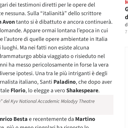
ri dei testimoni diretti per le opere del
G
nessuna. Sulla “italianità” dello scrittore
d
n Avon
tanto si è dibattuto e ancora continuerà.
d
 domande. Appare ormai lontana l’epoca in cui
7
e l’autore di quelle opere ambientate in Italia
luoghi. Ma nei fatti non esiste alcuna
drammaturgo abbia viaggiato o risieduto nel
anni ha messo pericolosamente in forse la vera
iverse ipotesi. Una tra le più intriganti è degli
rnalista italiano, Santi
Paladino
, che dopo aver
 tale
Florio
, lo elegge a vero
Shakespeare
.
 del Kyv National Accademic Molodyy Theatre
nrico Besta
e recentemente da
Martino
re, più o meno singolari ha risposto lo