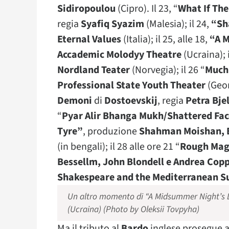
Sidiropoulou
(Cipro). Il 23, “
What If Th
regia
Syafiq Syazim
(Malesia); il 24,
“Sh
Eternal Values
(Italia); il 25, alle 18,
“A 
Accademic Molodyy Theatre
(Ucraina); i
Nordland Teater
(Norvegia); il 26 “
Much
Professional State Youth Theater
(Geor
Demoni
di
Dostoevskij
, regia
Petra Bje
“
Pyar Alir Bhanga Mukh/Shattered Face
Tyre”
, produzione
Shahman Moishan, B
(in bengali); il 28 alle ore 21 “
Rough Mag
Bessellm, John Blondell e Andrea Cop
Shakespeare and the Mediterranean S
Un altro momento di “A Midsummer Night’s 
(Ucraina) (Photo by Oleksii Tovpyha)
Ma il tributo al
Bardo
inglese prosegue a