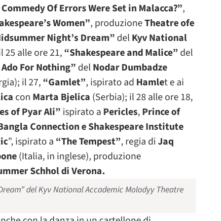
e Commedy Of Errors Were Set in Malacca?”
,
akespeare’s Women”
, produzione
Theatre ofe
Midsummer Night’s Dream”
del
Kyv National
l 25 alle ore 21,
“Shakespeare and Malice”
del
 Ado For Nothing”
del
Nodar Dumbadze
gia); il 27,
“Gamlet”
, ispirato ad
Hamle
t e ai
lica
con
Marta Bjelica
(Serbia); il 28 alle ore 18,
s of Pyar Ali”
ispirato a
Pericles
,
Prince of
angla Connection e Shakespeare Institute
ic
”, ispirato a
“The Tempest”
, regia di
Jaq
pone
(Italia, in inglese), produzione
ummer Schhol di Verona.
Dream” del Kyv National Accademic Molodyy Theatre
nche con la danza in un cartellone di