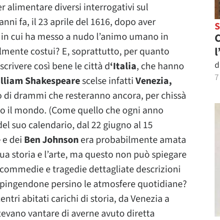
r alimentare diversi interrogativi sul
 fa, il 23 aprile del 1616, dopo aver
 in cui ha messo a nudo l’animo umano in
C
l
almente costui? E, soprattutto, per quanto
d
crivere così bene le città d
‘Italia
, che hanno
7
lliam Shakespeare
scelse infatti
Venezia,
 di drammi che resteranno ancora, per chissà
utto il mondo. (Come quello che ogni anno
del suo calendario, dal 22 giugno al 15
e
e dei
Ben Johnson
era probabilmente amata
ua storia e l’arte, ma questo non può spiegare
n commedie e tragedie dettagliate descrizioni
ipingendone persino le atmosfere quotidiane?
entri abitati carichi di storia, da Venezia a
tevano vantare di averne avuto diretta