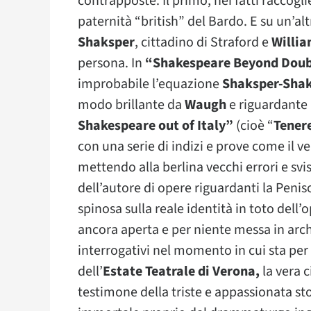
contrapposte. Il primo, nei fatti raccogli
paternità “british” del Bardo. E su un’alt
Shaksper
, cittadino di Straford e
Willi
persona. In
“Shakespeare Beyond Doub
improbabile l’equazione
Shaksper-Sha
modo brillante da
Waugh
e riguardante p
Shakespeare out of Italy”
(cioè “
Tenere
con una serie di indizi e prove come il v
mettendo alla berlina vecchi errori e svi
dell’autore di opere riguardanti la Pen
spinosa sulla reale identità in toto de
ancora aperta e per niente messa in arch
interrogativi nel momento in cui sta per
dell’
Estate Teatrale di Verona,
la vera 
testimone della triste e appassionata st