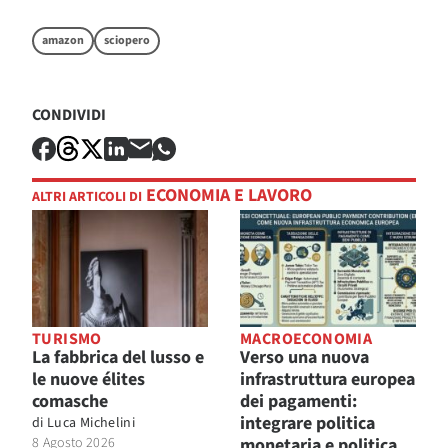
amazon
sciopero
CONDIVIDI
ECONOMIA E LAVORO
ALTRI ARTICOLI DI
TURISMO
MACROECONOMIA
La fabbrica del lusso e
Verso una nuova
le nuove élites
infrastruttura europea
comasche
dei pagamenti:
integrare politica
di
Luca Michelini
8 Agosto 2026
monetaria e politica