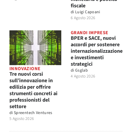
fiscale
di
Luigi Capoani
6 Agosto 2026
GRANDI IMPRESE
BPER e SACE, nuovi
accordi per sostenere
internazionalizzazione
e investimenti
strategici
INNOVAZIONE
di
Gsglab
Tre nuovi corsi
4 Agosto 2026
sull’innovazione in
edilizia per offrire
strumenti concreti ai
professionisti del
settore
di
Spreentech Ventures
5 Agosto 2026