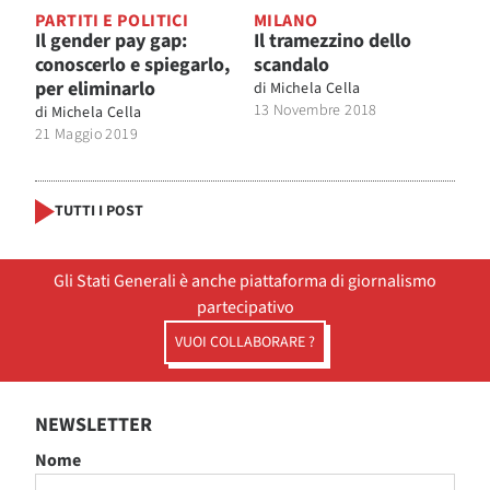
PARTITI E POLITICI
MILANO
Il gender pay gap:
Il tramezzino dello
conoscerlo e spiegarlo,
scandalo
per eliminarlo
di
Michela Cella
13 Novembre 2018
di
Michela Cella
21 Maggio 2019
TUTTI I POST
Gli Stati Generali è anche piattaforma di giornalismo
partecipativo
VUOI COLLABORARE ?
NEWSLETTER
Nome