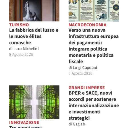
TURISMO
MACROECONOMIA
La fabbrica del lusso e
Verso una nuova
le nuove élites
infrastruttura europea
comasche
dei pagamenti:
integrare politica
di
Luca Michelini
8 Agosto 2026
monetaria e politica
fiscale
di
Luigi Capoani
6 Agosto 2026
GRANDI IMPRESE
BPER e SACE, nuovi
accordi per sostenere
internazionalizzazione
e investimenti
strategici
INNOVAZIONE
di
Gsglab
Tre nuovi corsi