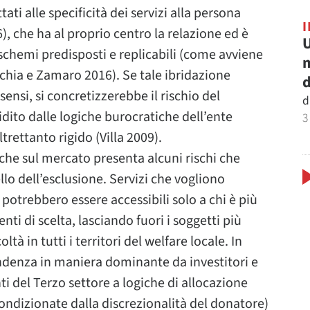
ati alle specificità dei servizi alla persona
, che ha al proprio centro la relazione ed è
U
 schemi predisposti e replicabili (come avviene
m
Ecchia e Zamaro 2016). Se tale ibridazione
d
ensi, si concretizzerebbe il rischio del
d
idito dalle logiche burocratiche dell’ente
3
trettanto rigido (Villa 2009).
che sul mercato presenta alcuni rischi che
lo dell’esclusione. Servizi che vogliono
trebbero essere accessibili solo a chi è più
ti di scelta, lasciando fuori i soggetti più
oltà in tutti i territori del welfare locale. In
pendenza in maniera dominante da investitori e
nti del Terzo settore a logiche di allocazione
condizionate dalla discrezionalità del donatore)