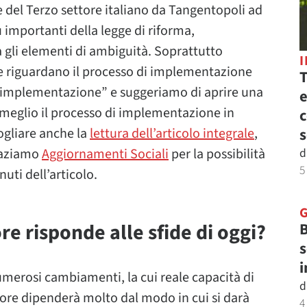
del Terzo settore italiano da Tangentopoli ad
ù importanti della legge di riforma,
ia gli elementi di ambiguità. Soprattutto
che riguardano il processo di implementazione
T
di implementazione” e suggeriamo di aprire una
e
 meglio il processo di implementazione in
c
ogliare anche la
lettura dell’articolo integrale
,
s
graziamo
Aggiornamenti Sociali
per la possibilità
d
5
uti dell’articolo.
re risponde alle sfide di oggi?
B
s
i
umerosi cambiamenti, la cui reale capacità di
d
ettore dipenderà molto dal modo in cui si darà
4