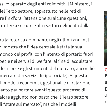
ivo operato degli enti coinvolti: il Ministero, i
del Terzo settore, soprattutto nelle reti di
e fin d’ora l’attenzione su alcune questioni,
ra Terzo settore e altri settori delineata dalla
ima la retorica dominante negli ultimi anni nel
o, mostra che l’idea centrale è stata la sua
mondo del profit, con l’intento di portarlo fuori
cie nei servizi di welfare, al fine di acquistare
 le risorse e gli strumenti del mercato, ancorché
F
ercato dei servizi di tipo sociale). A questo
u
i modelli economici, gestionali e di relazione
rimento per portare avanti questo processo di
d
alore aggiunto non basta che il Terzo settore
3
 “stare sul mercato”, ma che i modelli