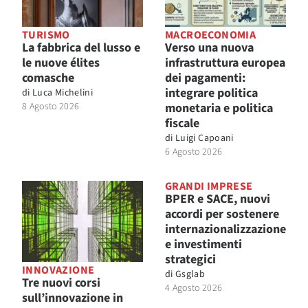
TURISMO
MACROECONOMIA
La fabbrica del lusso e
Verso una nuova
le nuove élites
infrastruttura europea
comasche
dei pagamenti:
integrare politica
di
Luca Michelini
8 Agosto 2026
monetaria e politica
fiscale
di
Luigi Capoani
6 Agosto 2026
GRANDI IMPRESE
BPER e SACE, nuovi
accordi per sostenere
internazionalizzazione
e investimenti
strategici
INNOVAZIONE
di
Gsglab
Tre nuovi corsi
4 Agosto 2026
sull’innovazione in