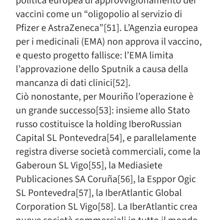
politica europea di approvvigionamento dei
vaccini come un “oligopolio al servizio di
Pfizer e AstraZeneca”[51]. L’Agenzia europea
per i medicinali (EMA) non approva il vaccino,
e questo progetto fallisce: l’EMA limita
l’approvazione dello Sputnik a causa della
mancanza di dati clinici[52].
Ciò nonostante, per Mouriño l’operazione è
un grande successo[53]: insieme allo Stato
russo costituisce la holding IberoRussian
Capital SL Pontevedra[54], e parallelamente
registra diverse società commerciali, come la
Gaberoun SL Vigo[55], la Mediasiete
Publicaciones SA Coruña[56], la Esppor Ogic
SL Pontevedra[57], la IberAtlantic Global
Corporation SL Vigo[58]. La IberAtlantic crea