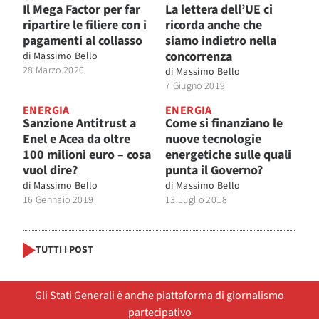
Il Mega Factor per far
La lettera dell’UE ci
ripartire le filiere con i
ricorda anche che
pagamenti al collasso
siamo indietro nella
concorrenza
di
Massimo Bello
28 Marzo 2020
di
Massimo Bello
7 Giugno 2019
ENERGIA
ENERGIA
Sanzione Antitrust a
Come si finanziano le
Enel e Acea da oltre
nuove tecnologie
100 milioni euro – cosa
energetiche sulle quali
vuol dire?
punta il Governo?
di
Massimo Bello
di
Massimo Bello
16 Gennaio 2019
13 Luglio 2018
TUTTI I POST
Gli Stati Generali è anche piattaforma di giornalismo
partecipativo