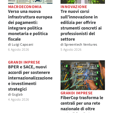
MACROECONOMIA
INNOVAZIONE
Verso una nuova
Tre nuovi corsi
infrastruttura europea
sull’innovazione in
dei pagamenti:
edilizia per offrire
integrare politica
strumenti concreti ai
monetaria e politica
professionisti del
fiscale
settore
di
Luigi Capoani
di
Spreentech Ventures
6 Agosto 2026
5 Agosto 2026
GRANDI IMPRESE
BPER e SACE, nuovi
accordi per sostenere
internazionalizzazione
e investimenti
strategici
GRANDI IMPRESE
di
Gsglab
FiberCop trasforma le
4 Agosto 2026
centrali per una rete
nazionale di oltre