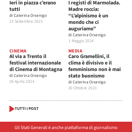
Ieri in piazza c’erano
I registi di Marmolada.
tutti
Madre roccia:
“L’alpinismo è un
di
Caterina Orsenigo
23 Settembre 2025
mondo che ci
auguriamo”
di
Caterina Orsenigo
1 Maggio 2024
CINEMA
MEDIA
Al via a Trento il
Caro Gramellini, il
festival internazionale
clima è divisivo e il
di Cinema di Montagna
femminismo non è mai
stato buonismo
di
Caterina Orsenigo
26 Aprile 2024
di
Caterina Orsenigo
30 Ottobre 2023
TUTTI I POST
Gli Stati Generali è anche piattaforma di giornalismo