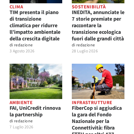
CLIMA
SOSTENIBILITÀ
TIM presenta il piano
INEDITA, annunciate le
di transizione
7 storie premiate per
climatica per ridurre
raccontare la
ll’impatto ambientale
transizione ecologica
della crescita digitale
fuori dalle grandi città
di
redazione
di
redazione
3 Agosto 2026
28 Luglio 2026
AMBIENTE
INFRASTRUTTURE
FAI, UniCredit rinnova
FiberCop si aggiudica
la partnership
la gara del Fondo
Nazionale per la
di
redazione
7 Luglio 2026
Connettività: fibra