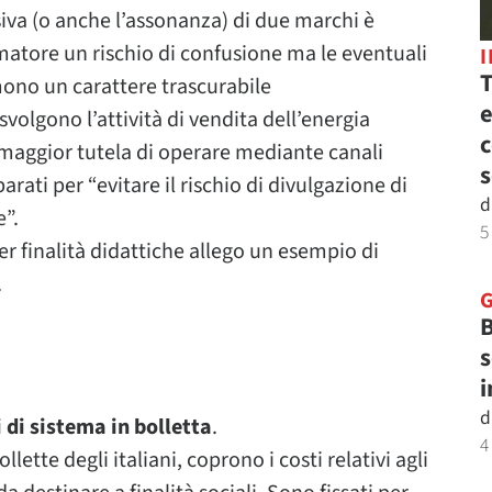
va (o anche l’assonanza) di due marchi è
matore un rischio di confusione ma le eventuali
T
ono un carattere trascurabile
e
svolgono l’attività di vendita dell’energia
c
o di maggior tutela di operare mediante canali
s
parati per “evitare il rischio di divulgazione di
d
”.
5
er finalità didattiche allego un esempio di
.
B
s
i
d
 di sistema in bolletta
.
4
llette degli italiani, coprono i costi relativi agli