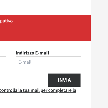
ipativo
Indirizzo E-mail
INVIA
 controlla la tua mail per completare la