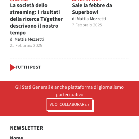
La società dello
Sale la febbre da
streaming: I risultati
Superbowl
della ricerca TVgether
di
Mattia Mezzetti
descrivono il nostro
7 Febbraio 2025
tempo
di
Mattia Mezzetti
21 Febbraio 2025
TUTTI I POST
Gli Stati Generali è anche piattaforma di giornalismo
partecipativo
VUOI COLLABORARE ?
NEWSLETTER
Nome