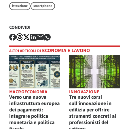
istruzione
smartphone
CONDIVIDI
ECONOMIA E LAVORO
ALTRI ARTICOLI DI
MACROECONOMIA
INNOVAZIONE
Verso una nuova
Tre nuovi corsi
infrastruttura europea
sull’innovazione in
dei pagamenti:
edilizia per offrire
integrare politica
strumenti concreti ai
monetaria e politica
professionisti del
fiscale
settore