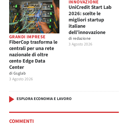
INNOVAZIONE
UniCredit Start Lab
2026: scelte le
migliori startup
italiane
dell’innovazione
GRANDI IMPRESE
di
redazione
FiberCop trasforma le
3 Agosto 2026
centrali per una rete
nazionale di oltre
cento Edge Data
Center
di
Gsglab
3 Agosto 2026
ESPLORA ECONOMIA E LAVORO
COMMENTI