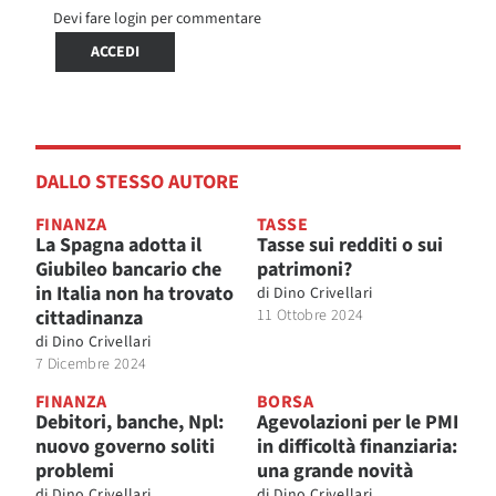
Devi fare login per commentare
ACCEDI
DALLO STESSO AUTORE
FINANZA
TASSE
La Spagna adotta il
Tasse sui redditi o sui
Giubileo bancario che
patrimoni?
in Italia non ha trovato
di
Dino Crivellari
cittadinanza
11 Ottobre 2024
di
Dino Crivellari
7 Dicembre 2024
FINANZA
BORSA
Debitori, banche, Npl:
Agevolazioni per le PMI
nuovo governo soliti
in difficoltà finanziaria:
problemi
una grande novità
di
Dino Crivellari
di
Dino Crivellari