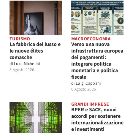
TURISMO
MACROECONOMIA
La fabbrica del lusso e
Verso una nuova
le nuove élites
infrastruttura europea
comasche
dei pagamenti:
integrare politica
di
Luca Michelini
8 Agosto 2026
monetaria e politica
fiscale
di
Luigi Capoani
6 Agosto 2026
GRANDI IMPRESE
BPER e SACE, nuovi
accordi per sostenere
internazionalizzazione
e investimenti