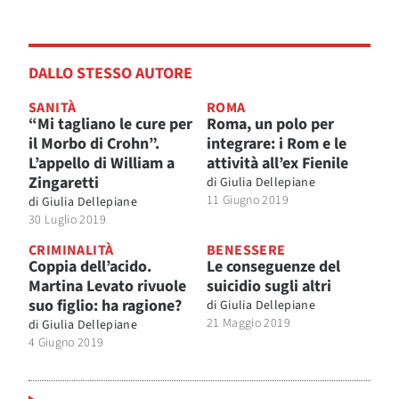
DALLO STESSO AUTORE
SANITÀ
ROMA
“Mi tagliano le cure per
Roma, un polo per
il Morbo di Crohn”.
integrare: i Rom e le
L’appello di William a
attività all’ex Fienile
Zingaretti
di
Giulia Dellepiane
11 Giugno 2019
di
Giulia Dellepiane
30 Luglio 2019
CRIMINALITÀ
BENESSERE
Coppia dell’acido.
Le conseguenze del
Martina Levato rivuole
suicidio sugli altri
suo figlio: ha ragione?
di
Giulia Dellepiane
21 Maggio 2019
di
Giulia Dellepiane
4 Giugno 2019