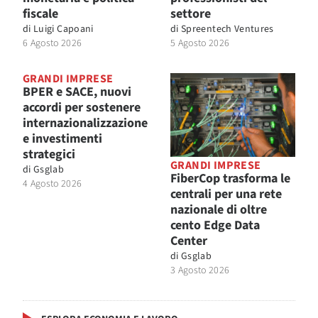
fiscale
settore
di
Luigi Capoani
di
Spreentech Ventures
6 Agosto 2026
5 Agosto 2026
GRANDI IMPRESE
BPER e SACE, nuovi
accordi per sostenere
internazionalizzazione
e investimenti
strategici
GRANDI IMPRESE
di
Gsglab
FiberCop trasforma le
4 Agosto 2026
centrali per una rete
nazionale di oltre
cento Edge Data
Center
di
Gsglab
3 Agosto 2026