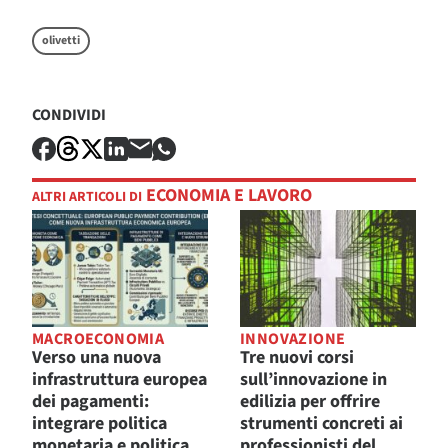
olivetti
CONDIVIDI
ECONOMIA E LAVORO
ALTRI ARTICOLI DI
MACROECONOMIA
INNOVAZIONE
Verso una nuova
Tre nuovi corsi
infrastruttura europea
sull’innovazione in
dei pagamenti:
edilizia per offrire
integrare politica
strumenti concreti ai
monetaria e politica
professionisti del