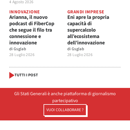
4 Agosto 2026
INNOVAZIONE
GRANDI IMPRESE
Arianna, il nuovo
Eni apre la propria
podcast di FiberCop
capacità di
che segue il filo tra
supercalcolo
connessione e
all’ecosistema
innovazione
dell’innovazione
di
Gsglab
di
Gsglab
28 Luglio 2026
28 Luglio 2026
TUTTI I POST
Gli Stati Generali è anche piattaforma di giornalismo
partecipativo
VUOI COLLABORARE ?