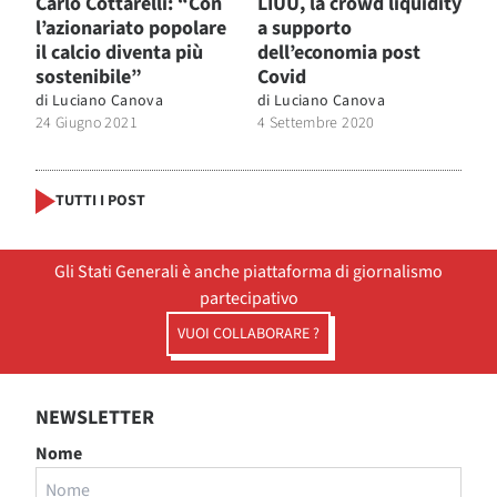
Carlo Cottarelli: “Con
LIUU, la crowd liquidity
l’azionariato popolare
a supporto
il calcio diventa più
dell’economia post
sostenibile”
Covid
di
Luciano Canova
di
Luciano Canova
24 Giugno 2021
4 Settembre 2020
TUTTI I POST
Gli Stati Generali è anche piattaforma di giornalismo
partecipativo
VUOI COLLABORARE ?
NEWSLETTER
Nome