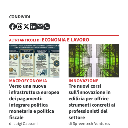
CONDIVIDI
ECONOMIA E LAVORO
ALTRI ARTICOLI DI
MACROECONOMIA
INNOVAZIONE
Verso una nuova
Tre nuovi corsi
infrastruttura europea
sull’innovazione in
dei pagamenti:
edilizia per offrire
integrare politica
strumenti concreti ai
monetaria e politica
professionisti del
fiscale
settore
di
Luigi Capoani
di
Spreentech Ventures