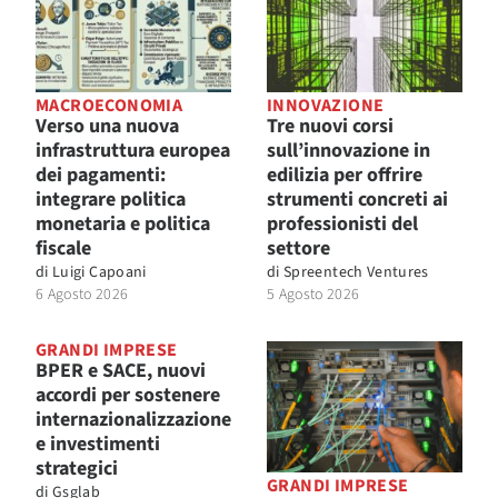
MACROECONOMIA
INNOVAZIONE
Verso una nuova
Tre nuovi corsi
infrastruttura europea
sull’innovazione in
dei pagamenti:
edilizia per offrire
integrare politica
strumenti concreti ai
monetaria e politica
professionisti del
fiscale
settore
di
Luigi Capoani
di
Spreentech Ventures
6 Agosto 2026
5 Agosto 2026
GRANDI IMPRESE
BPER e SACE, nuovi
accordi per sostenere
internazionalizzazione
e investimenti
strategici
GRANDI IMPRESE
di
Gsglab