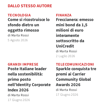
DALLO STESSO AUTORE
TECNOLOGIA
FINANZA
Come si ricostruisce lo
Freccianera: emesso
sfondo dietro un
mini bond da 1,5
oggetto rimosso
milioni di euro
interamente
di
Marta Rossi
5 Agosto 2026
sottoscritto da
UniCredit
di
Marta Rossi
2 Luglio 2026
GRANDI IMPRESE
TELECOMUNICAZIONI
Poste Italiane leader
Sparkle conquista tre
nella sostenibilità:
premi ai Carrier
primo posto
Community Global
nell’Identity Corporate
Awards 2026
Index 2026
di
Marta Rossi
17 Giugno 2026
di
Marta Rossi
17 Giugno 2026