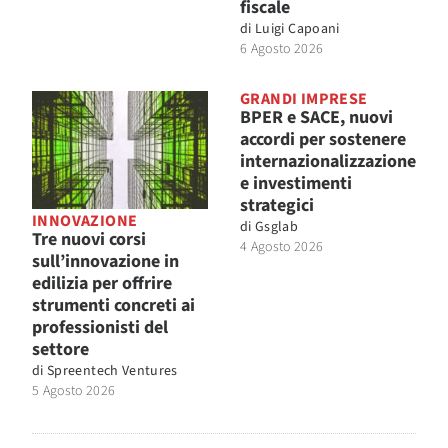
fiscale
di
Luigi Capoani
6 Agosto 2026
GRANDI IMPRESE
BPER e SACE, nuovi
accordi per sostenere
internazionalizzazione
e investimenti
strategici
INNOVAZIONE
di
Gsglab
Tre nuovi corsi
4 Agosto 2026
sull’innovazione in
edilizia per offrire
strumenti concreti ai
professionisti del
settore
di
Spreentech Ventures
5 Agosto 2026