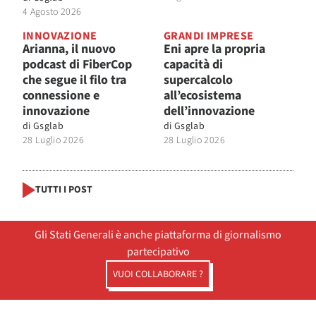
4 Agosto 2026
INNOVAZIONE
GRANDI IMPRESE
Arianna, il nuovo
Eni apre la propria
podcast di FiberCop
capacità di
che segue il filo tra
supercalcolo
connessione e
all’ecosistema
innovazione
dell’innovazione
di
Gsglab
di
Gsglab
28 Luglio 2026
28 Luglio 2026
TUTTI I POST
Gli Stati Generali è anche piattaforma di giornalismo
partecipativo
VUOI COLLABORARE ?