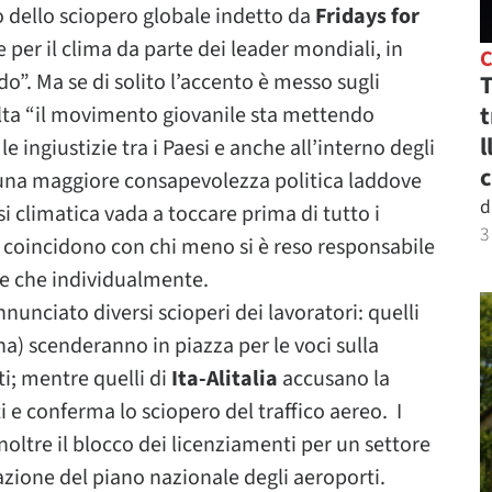
o dello sciopero globale indetto da
Fridays for
per il clima da parte dei leader mondiali, in
do”. Ma se di solito l’accento è messo sugli
T
t
olta “il movimento giovanile sta mettendo
l
e ingiustizie tra i Paesi e anche all’interno degli
c
 una maggiore consapevolezza politica laddove
d
i climatica vada a toccare prima di tutto i
3
so coincidono con chi meno si è reso responsabile
te che individualmente.
nunciato diversi scioperi dei lavoratori: quelli
a) scenderanno in piazza per le voci sulla
ti; mentre quelli di
Ita-Alitalia
accusano la
 e conferma lo sciopero del traffico aereo. I
oltre il blocco dei licenziamenti per un settore
tazione del piano nazionale degli aeroporti.