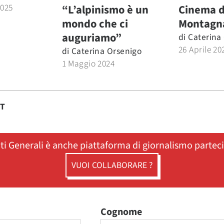
2025
“L’alpinismo è un
Cinema d
mondo che ci
Montagn
auguriamo”
di
Caterina
26 Aprile 20
di
Caterina Orsenigo
1 Maggio 2024
ST
ati Generali è anche piattaforma di giornalismo partec
VUOI COLLABORARE ?
Cognome