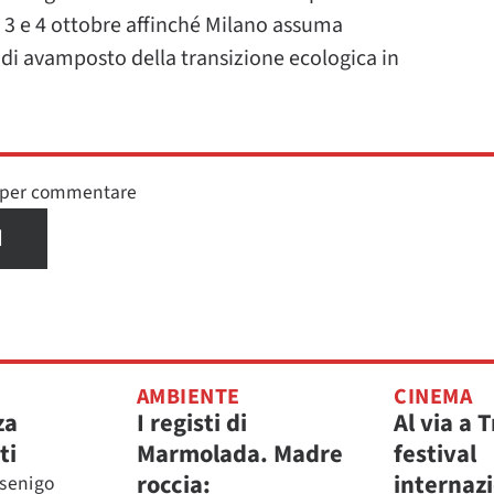
l 3 e 4 ottobre affinché Milano assuma
 di avamposto della transizione ecologica in
n per commentare
I
AMBIENTE
CINEMA
za
I registi di
Al via a T
ti
Marmolada. Madre
festival
roccia:
internazi
rsenigo