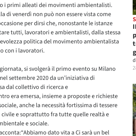
i primi alleati dei movimenti ambientalisti.
la di venerdì non può non essere vista come
S
’occasione per dirsi che, nonostante le istanze
I
e tutti, lavoratori e ambientalisti, dalla stessa
p
apevolezza politica del movimento ambientalista
t
 con i lavoratori.
g
d
2
giornata, si svolgerà il primo evento su Milano
 nel settembre 2020 da un’iniziativa di
 dal collettivo di ricerca e
ntro era emersa, insieme a proposte e richieste
 sociale, anche la necessità fortissima di tessere
 civile e soprattutto fra tutte quelle realtà e
mbientale e sociale.
racconta:“Abbiamo dato vita a Ci sarà un bel