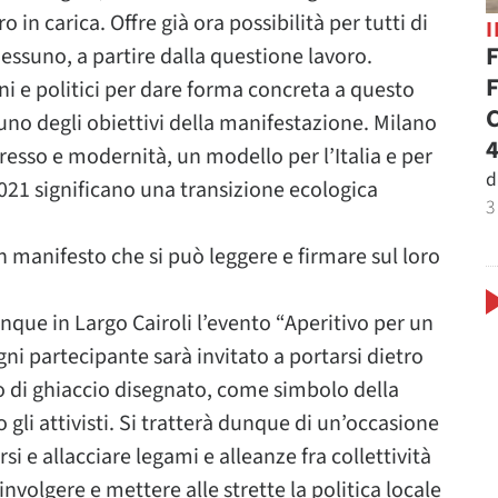
in carica. Offre già ora possibilità per tutti di
F
nessuno, a partire dalla questione lavoro.
F
dini e politici per dare forma concreta a questo
C
è uno degli obiettivi della manifestazione. Milano
4
esso e modernità, un modello per l’Italia e per
d
021 significano una transizione ecologica
3
un manifesto che si può leggere e firmare sul loro
unque in Largo Cairoli l’evento “Aperitivo per un
gni partecipante sarà invitato a portarsi dietro
di ghiaccio disegnato, come simbolo della
 gli attivisti. Si tratterà dunque di un’occasione
i e allacciare legami e alleanze fra collettività
nvolgere e mettere alle strette la politica locale