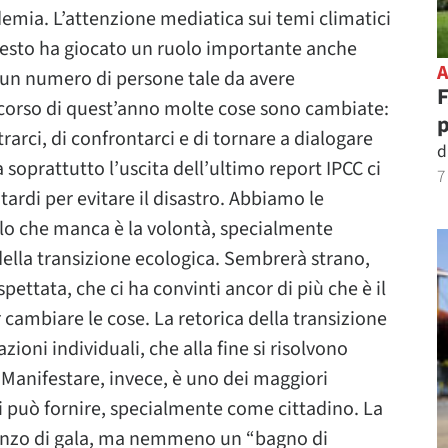
demia. L’attenzione mediatica sui temi climatici
questo ha giocato un ruolo importante anche
n un numero di persone tale da avere
F
l corso di quest’anno molte cose sono cambiate:
rarci, di confrontarci e di tornare a dialogare
d
 soprattutto l’uscita dell’ultimo report IPCC ci
7
rdi per evitare il disastro. Abbiamo le
lo che manca è la volontà, specialmente
 della transizione ecologica. Sembrerà strano,
ettata, che ci ha convinti ancor di più che è il
 cambiare le cose. La retorica della transizione
ioni individuali, che alla fine si risolvono
Manifestare, invece, è uno dei maggiori
oi può fornire, specialmente come cittadino. La
ranzo di gala, ma nemmeno un “bagno di