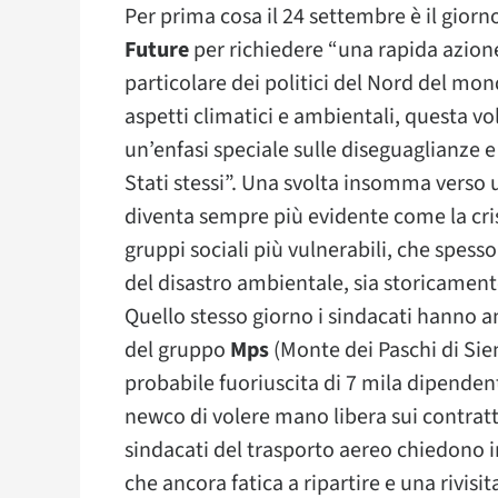
Per prima cosa il 24 settembre è il giorn
Future
per richiedere “una rapida azione 
particolare dei politici del Nord del mon
aspetti climatici e ambientali, questa v
un’enfasi speciale sulle diseguaglianze e l
Stati stessi”. Una svolta insomma verso
diventa sempre più evidente come la cris
gruppi sociali più vulnerabili, che spes
del disastro ambientale, sia storicamen
Quello stesso giorno i sindacati hanno an
del gruppo
Mps
(Monte dei Paschi di Sien
probabile fuoriuscita di 7 mila dipenden
newco di volere mano libera sui contratti
sindacati del trasporto aereo chiedono in
che ancora fatica a ripartire e una rivisi