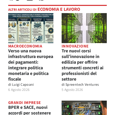
ECONOMIA E LAVORO
ALTRI ARTICOLI DI
MACROECONOMIA
INNOVAZIONE
Verso una nuova
Tre nuovi corsi
infrastruttura europea
sull’innovazione in
dei pagamenti:
edilizia per offrire
integrare politica
strumenti concreti ai
monetaria e politica
professionisti del
fiscale
settore
di
Luigi Capoani
di
Spreentech Ventures
6 Agosto 2026
5 Agosto 2026
GRANDI IMPRESE
BPER e SACE, nuovi
accordi per sostenere