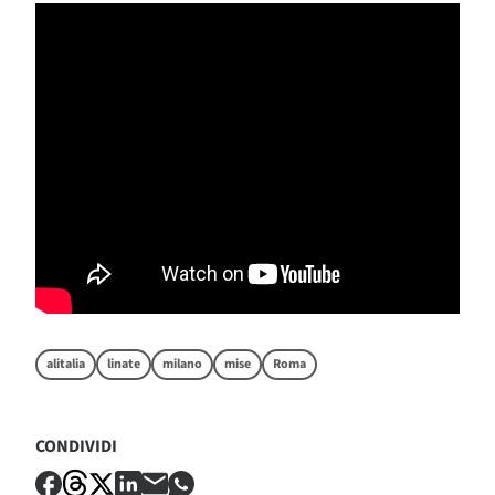
alitalia
linate
milano
mise
Roma
CONDIVIDI