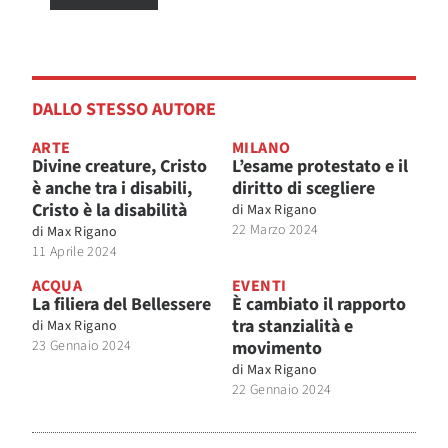
DALLO STESSO AUTORE
ARTE
MILANO
Divine creature, Cristo
L’esame protestato e il
è anche tra i disabili,
diritto di scegliere
Cristo è la disabilità
di
Max Rigano
22 Marzo 2024
di
Max Rigano
11 Aprile 2024
ACQUA
EVENTI
La filiera del Bellessere
È cambiato il rapporto
tra stanzialità e
di
Max Rigano
23 Gennaio 2024
movimento
di
Max Rigano
22 Gennaio 2024