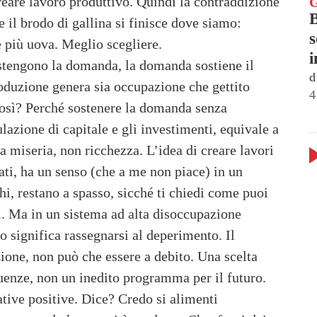
reare lavoro produttivo. Quindi la contraddizione
 il brodo di gallina si finisce dove siamo:
s
e più uova. Meglio scegliere.
i
sostengono la domanda, la domanda sostiene il
d
roduzione genera sia occupazione che gettito
4
così? Perché sostenere la domanda senza
lazione di capitale e gli investimenti, equivale a
 miseria, non ricchezza. L’idea di creare lavori
ti, ha un senso (che a me non piace) in un
hi, restano a spasso, sicché ti chiedi come puoi
lli. Ma in un sistema ad alta disoccupazione
o significa rassegnarsi al deperimento. Il
zione, non può che essere a debito. Una scelta
enze, non un inedito programma per il futuro.
tative positive. Dice? Credo si alimenti