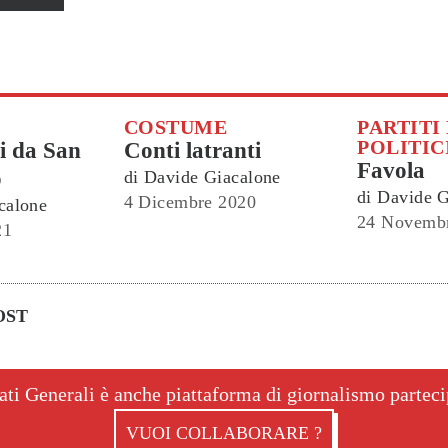
COSTUME
PARTITI
POLITIC
i da San
Conti latranti
Favola
o
di
Davide Giacalone
di
Davide G
4 Dicembre 2020
calone
24 Novemb
21
OST
ati Generali è anche piattaforma di giornalismo partec
VUOI COLLABORARE ?