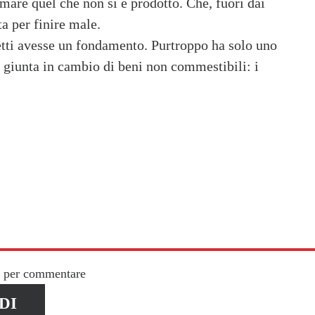
umare quel che non si è prodotto. Che, fuori dai
ta per finire male.
letti avesse un fondamento. Purtroppo ha solo uno
r giunta in cambio di beni non commestibili: i
n per commentare
DI