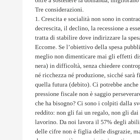
oltre a sostenere la domanda, migliorano 
Tre considerazioni.
1. Crescita e socialità non sono in cont
decrescita, il declino, la recessione a es
tratta di stabilire dove indirizzare la spe
Eccome. Se l’obiettivo della spesa pubblic
meglio non dimenticare mai gli effetti di
nera) in difficoltà, senza chiedere contro
né ricchezza né produzione, sicché sarà f
quella futura (debito). Ci potrebbe anche 
pressione fiscale non è saggio perseverar
che ha bisogno? Ci sono i colpiti dalla sve
reddito: non gli fai un regalo, non gli da
lavorino. Da noi lavora il 57% degli abil
delle cifre non è figlia delle disgrazie, m