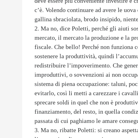
deve essere più conveniente investire e c
c’è. Volendo continuare ad avere le uova e
gallina sbraciolata, brodo insipido, nient
2. Ma no, dice Poletti, perché gli aiuti 
mercato, il mercato la produzione e la p
fiscale. Che bello! Perché non funziona 
sostenere la produttività, quindi l’accumu
redistribuire l’impoverimento. Che genera
improduttivi, o sovvenzioni ai non occupa
sistema di piena occupazione: taluni, poc
evitarlo, così li metti a carezzare i cava
sprecare soldi in quel che non è produttiv
finanziamento, del resto, in quella condi
passata di cui paghiamo le amare consegu
3. Ma no, ribatte Poletti: si creano aspet