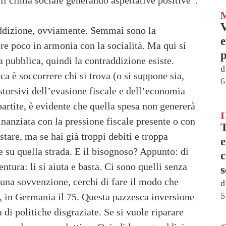
il clima sociale generando aspettative positive”.
V
raddizione, ovviamente. Semmai sono la
e
sere poco in armonia con la socialità. Ma qui si
p
sa pubblica, quindi la contraddizione esiste.
d
a è soccorrere chi si trova (o si suppone sia,
6
storsivi dell’evasione fiscale e dell’economia
partite, è evidente che quella spesa non genererà
inanziata con la pressione fiscale presente o con
T
stare, ma se hai già troppi debiti e troppa
e
e su quella strada. E il bisognoso? Appunto: di
c
ntura: li si aiuta e basta. Ci sono quelli senza
s
i una sovvenzione, cerchi di fare il modo che
d
5
i, in Germania il 75. Questa pazzesca inversione
a di politiche disgraziate. Se si vuole riparare