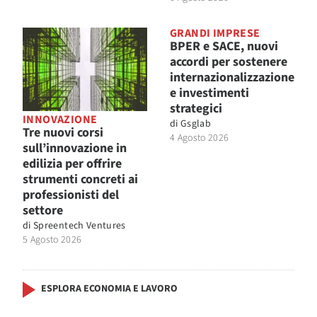
GRANDI IMPRESE
BPER e SACE, nuovi
accordi per sostenere
internazionalizzazione
e investimenti
strategici
INNOVAZIONE
di
Gsglab
Tre nuovi corsi
4 Agosto 2026
sull’innovazione in
edilizia per offrire
strumenti concreti ai
professionisti del
settore
di
Spreentech Ventures
5 Agosto 2026
ESPLORA ECONOMIA E LAVORO